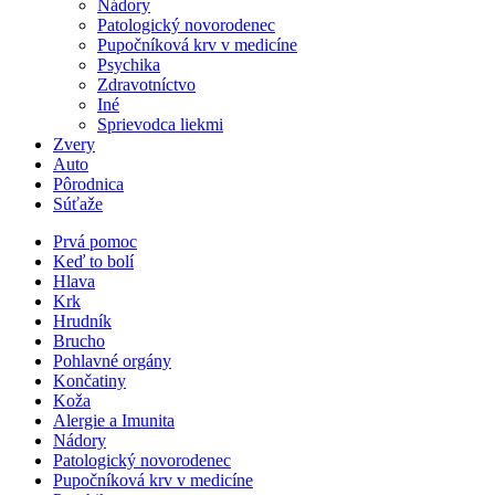
Nádory
Patologický novorodenec
Pupočníková krv v medicíne
Psychika
Zdravotníctvo
Iné
Sprievodca liekmi
Zvery
Auto
Pôrodnica
Súťaže
Prvá pomoc
Keď to bolí
Hlava
Krk
Hrudník
Brucho
Pohlavné orgány
Končatiny
Koža
Alergie a Imunita
Nádory
Patologický novorodenec
Pupočníková krv v medicíne