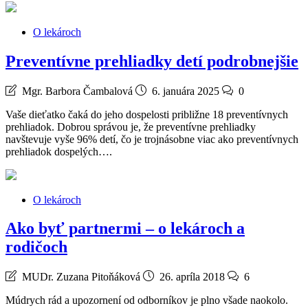
O lekároch
Preventívne prehliadky detí podrobnejšie
Mgr. Barbora Čambalová
6. januára 2025
0
Vaše dieťatko čaká do jeho dospelosti približne 18 preventívnych
prehliadok. Dobrou správou je, že preventívne prehliadky
navštevuje vyše 96% detí, čo je trojnásobne viac ako preventívnych
prehliadok dospelých….
O lekároch
Ako byť partnermi – o lekároch a
rodičoch
MUDr. Zuzana Pitoňáková
26. apríla 2018
6
Múdrych rád a upozornení od odborníkov je plno všade naokolo.