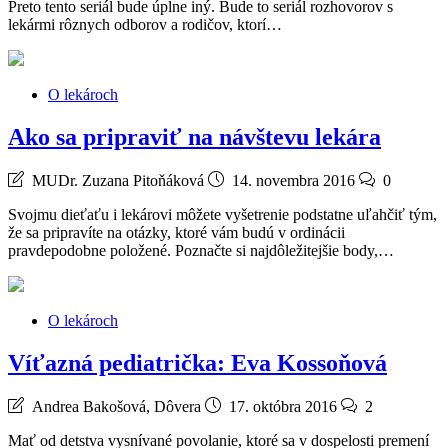
Preto tento seriál bude úplne iný. Bude to seriál rozhovorov s
lekármi rôznych odborov a rodičov, ktorí…
O lekároch
Ako sa pripraviť na návštevu lekára
MUDr. Zuzana Pitoňáková
14. novembra 2016
0
Svojmu dieťaťu i lekárovi môžete vyšetrenie podstatne uľahčiť tým,
že sa pripravíte na otázky, ktoré vám budú v ordinácii
pravdepodobne položené. Poznačte si najdôležitejšie body,…
O lekároch
Víťazná pediatrička: Eva Kossoňová
Andrea Bakošová, Dôvera
17. októbra 2016
2
Mať od detstva vysnívané povolanie, ktoré sa v dospelosti premení