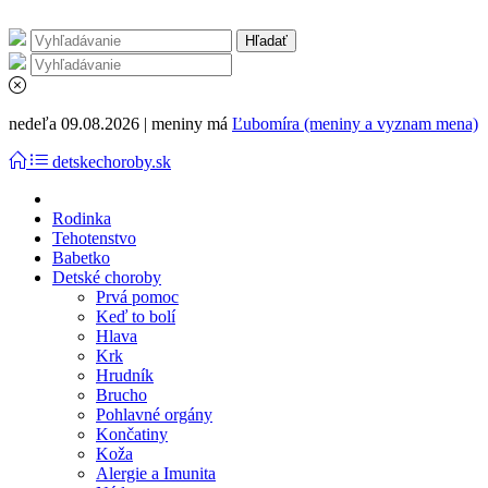
nedeľa 09.08.2026 | meniny má
Ľubomíra (meniny a vyznam mena)
detskechoroby.sk
Rodinka
Tehotenstvo
Babetko
Detské choroby
Prvá pomoc
Keď to bolí
Hlava
Krk
Hrudník
Brucho
Pohlavné orgány
Končatiny
Koža
Alergie a Imunita