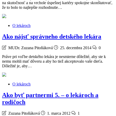
na skutočnosť a na vrchole úspešnej kariéry spokojne skonštatovať,
že to bolo to najlepšie rozhodnutie…
O lekároch
Ako nájsť správneho detského lekára
MUDr. Zuzana Pitoňáková
25. decembra 2014
0
Práve pri voľbe detského lekára je nesmierne dôležité, aby ste k
nemu mohli mať dôveru a aby ho tiež akceptovalo vaše dieťa.
Dôležité je, aby…
O lekároch
Ako byť partnermi 5. – o lekároch a
rodičoch
Zuzana Pitoňáková
1. marca 2012
1