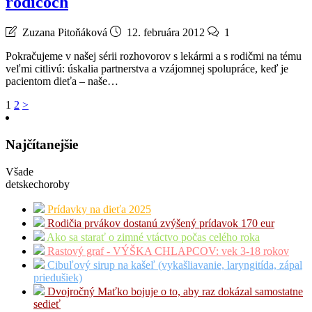
rodičoch
Zuzana Pitoňáková
12. februára 2012
1
Pokračujeme v našej sérii rozhovorov s lekármi a s rodičmi na tému
veľmi citlivú: úskalia partnerstva a vzájomnej spolupráce, keď je
pacientom dieťa – naše…
Stránkovanie
1
2
>
príspevkov
Najčítanejšie
Všade
detskechoroby
Prídavky na dieťa 2025
Rodičia prvákov dostanú zvýšený prídavok 170 eur
Ako sa starať o zimné vtáctvo počas celého roka
Rastový graf - VÝŠKA CHLAPCOV: vek 3-18 rokov
Cibuľový sirup na kašeľ (vykašliavanie, laryngitída, zápal
priedušiek)
Dvojročný Maťko bojuje o to, aby raz dokázal samostatne
sedieť