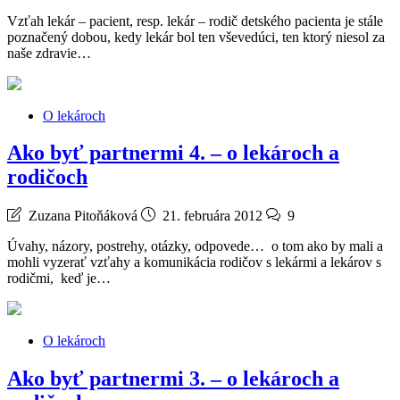
Vzťah lekár – pacient, resp. lekár – rodič detského pacienta je stále
poznačený dobou, kedy lekár bol ten vševedúci, ten ktorý niesol za
naše zdravie…
O lekároch
Ako byť partnermi 4. – o lekároch a
rodičoch
Zuzana Pitoňáková
21. februára 2012
9
Úvahy, názory, postrehy, otázky, odpovede… o tom ako by mali a
mohli vyzerať vzťahy a komunikácia rodičov s lekármi a lekárov s
rodičmi, keď je…
O lekároch
Ako byť partnermi 3. – o lekároch a