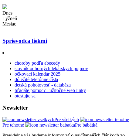
Dnes
Týždeň
Mesiac
Sprievodca liekmi
choroby podľa abecedy
slovník odborných lekárskych pojmov
očkovací kalendár 2025
dôležité telefónne čísla
detská pohotovosť - databáza
hľadáte pomoc? - užitočné web linky
otestujte sa
Newsletter
Pre všetkých
Pre tehotné
Pre bábätká
Pravidelne vás budeme informovať o najčítanejších článkoch zo