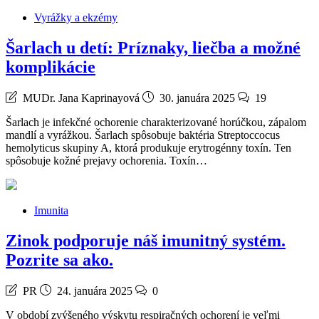
Vyrážky a ekzémy
Šarlach u detí: Príznaky, liečba a možné
komplikácie
MUDr. Jana Kaprinayová
30. januára 2025
19
Šarlach je infekčné ochorenie charakterizované horúčkou, zápalom
mandlí a vyrážkou. Šarlach spôsobuje baktéria Streptoccocus
hemolyticus skupiny A, ktorá produkuje erytrogénny toxín. Ten
spôsobuje kožné prejavy ochorenia. Toxín…
Imunita
Zinok podporuje náš imunitný systém.
Pozrite sa ako.
PR
24. januára 2025
0
V období zvýšeného výskytu respiračných ochorení je veľmi