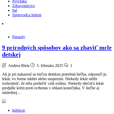
Psychika
Zdravotníctvo
Iné
Sprievodca liekmi
Parazity
9 prírodných spôsobov ako sa zbaviť mrle
detskej
Andrea Biela
5. februára 2025
1
Ak je pri nakazení sa mrľou detskou potrebná liečba, odporučí ju
lekár, vo forme tabliet alebo suspenzie. Niekedy lekár môže
rozhodnúť, že teba preliečiť celú rodinu. Niekedy dieťaťu lekár
predpíše krém proti svrbeniu v oblasti konečníka. V liečbe aj
následnej…
Infekcie