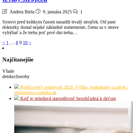
Andrea Biela
9. januára 2025
1
Synovi pred krátkym časom nasadili trvalý strojček. Od pani
doktorky dostal nejaké základné usmernenie, čomu sa v strave
vyhýbať a že treba jesť prvé dni treba…
Stránkovanie
<
1
…
8
9
10
>
príspevkov
Najčítanejšie
Všade
detskechoroby
Rodičovský príspevok 2026: Výška, podmienky a nárok |
tehotenstvo.rodinka.sk
Keď je striedavá starostlivosť bezohľadná k deťom