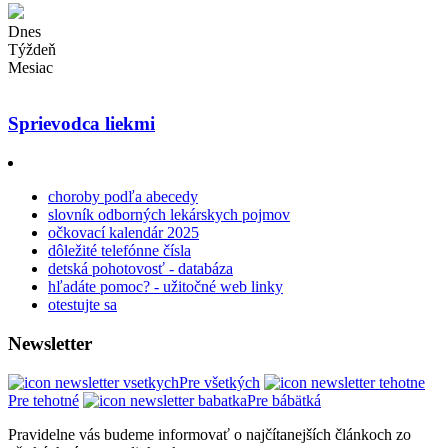
Dnes
Týždeň
Mesiac
Sprievodca liekmi
choroby podľa abecedy
slovník odborných lekárskych pojmov
očkovací kalendár 2025
dôležité telefónne čísla
detská pohotovosť - databáza
hľadáte pomoc? - užitočné web linky
otestujte sa
Newsletter
Pre všetkých
Pre tehotné
Pre bábätká
Pravidelne vás budeme informovať o najčítanejších článkoch zo