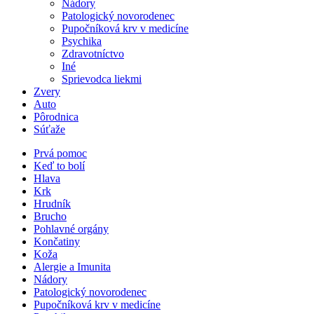
Nádory
Patologický novorodenec
Pupočníková krv v medicíne
Psychika
Zdravotníctvo
Iné
Sprievodca liekmi
Zvery
Auto
Pôrodnica
Súťaže
Prvá pomoc
Keď to bolí
Hlava
Krk
Hrudník
Brucho
Pohlavné orgány
Končatiny
Koža
Alergie a Imunita
Nádory
Patologický novorodenec
Pupočníková krv v medicíne