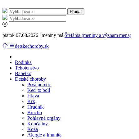
piatok 07.08.2026 | meniny má
Štefánia (meniny a význam mena)
detskechoroby.sk
Rodinka
Tehotenstvo
Babetko
Detské choroby
Prvá pomoc
Keď to bolí
Hlava
Krk
Hrudník
Brucho
Pohlavné orgány
Končatiny
Koža
Alergie a Imunita