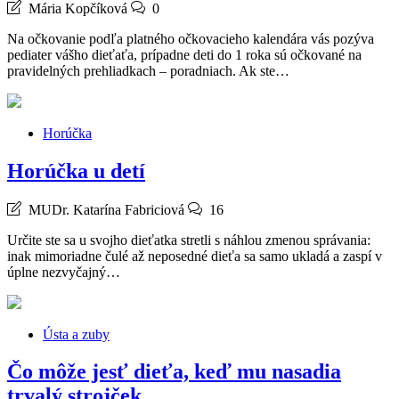
Mária Kopčíková
0
Na očkovanie podľa platného očkovacieho kalendára vás pozýva
pediater vášho dieťaťa, prípadne deti do 1 roka sú očkované na
pravidelných prehliadkach – poradniach. Ak ste…
Horúčka
Horúčka u detí
MUDr. Katarína Fabriciová
16
Určite ste sa u svojho dieťatka stretli s náhlou zmenou správania:
inak mimoriadne čulé až neposedné dieťa sa samo ukladá a zaspí v
úplne nezvyčajný…
Ústa a zuby
Čo môže jesť dieťa, keď mu nasadia
trvalý strojček