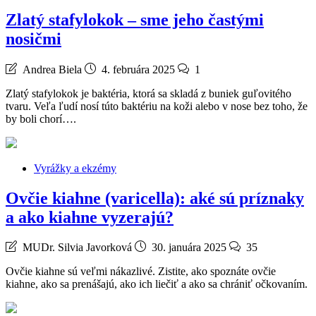
Zlatý stafylokok – sme jeho častými
nosičmi
Andrea Biela
4. februára 2025
1
Zlatý stafylokok je baktéria, ktorá sa skladá z buniek guľovitého
tvaru. Veľa ľudí nosí túto baktériu na koži alebo v nose bez toho, že
by boli chorí….
Vyrážky a ekzémy
Ovčie kiahne (varicella): aké sú príznaky
a ako kiahne vyzerajú?
MUDr. Silvia Javorková
30. januára 2025
35
Ovčie kiahne sú veľmi nákazlivé. Zistite, ako spoznáte ovčie
kiahne, ako sa prenášajú, ako ich liečiť a ako sa chrániť očkovaním.