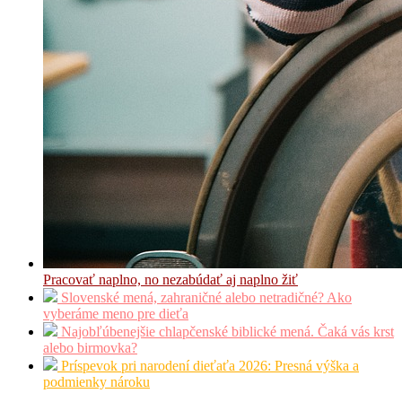
Pracovať naplno, no nezabúdať aj naplno žiť
Slovenské mená, zahraničné alebo netradičné? Ako
vyberáme meno pre dieťa
Najobľúbenejšie chlapčenské biblické mená. Čaká vás krst
alebo birmovka?
Príspevok pri narodení dieťaťa 2026: Presná výška a
podmienky nároku