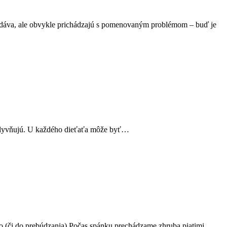
epozdáva, ale obvykle prichádzajú s pomenovaným problémom – buď je
 ovplyvňujú. U každého dieťaťa môže byť…
o (či do prebúdzania).Počas spánku prechádzame zhruba piatimi