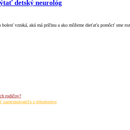
pýtať detský neurológ
áto bolesť vzniká, akú má príčinu a ako môžeme dieťaťu pomôcť sme ro
ch rodičov?
ť zamestnávateľa o tehotenstve