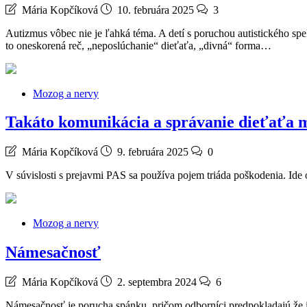
Mária Kopčíková
10. februára 2025
3
Autizmus vôbec nie je ľahká téma. A detí s poruchou autistického sp
to oneskorená reč, „neposlúchanie“ dieťaťa, „divná“ forma…
Mozog a nervy
Takáto komunikácia a správanie dieťaťa 
Mária Kopčíková
9. februára 2025
0
V súvislosti s prejavmi PAS sa používa pojem triáda poškodenia. Ide 
Mozog a nervy
Námesačnosť
Mária Kopčíková
2. septembra 2024
6
Námesačnosť je porucha spánku, pričom odborníci predpokladajú že i