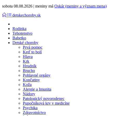
sobota 08.08.2026 | meniny má
Oskár (meniny a význam mena)
detskechoroby.sk
Rodinka
Tehotenstvo
Babetko
Detské choroby
Prvá pomoc
Keď to bolí
Hlava
Krk
Hrudník
Brucho
Pohlavné orgány
Končatiny
Koža
Alergie a Imunita
Nádory
Patologický novorodenec
Pupočníková krv v medicíne
Psychika
Zdravotníctvo