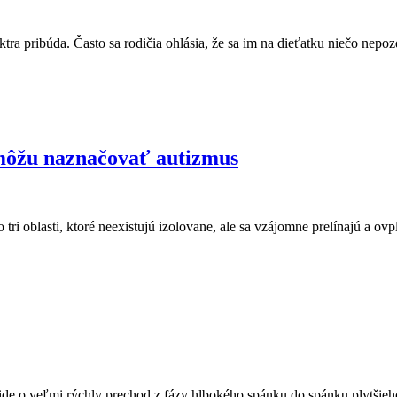
ektra pribúda. Často sa rodičia ohlásia, že sa im na dieťatku niečo n
môžu naznačovať autizmus
o tri oblasti, ktoré neexistujú izolovane, ale sa vzájomne prelínajú a
de o veľmi rýchly prechod z fázy hlbokého spánku do spánku plytšieh