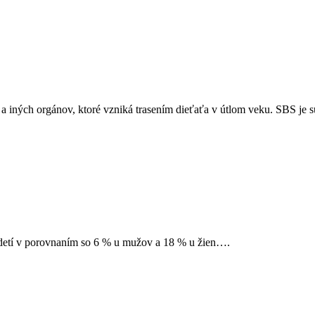
iných orgánov, ktoré vzniká trasením dieťaťa v útlom veku. SBS je 
 detí v porovnaním so 6 % u mužov a 18 % u žien….