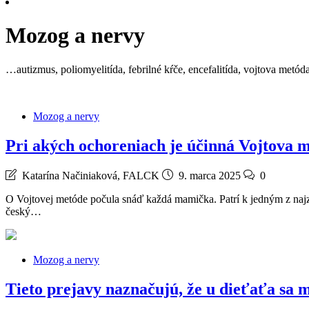
Mozog a nervy
…autizmus, poliomyelitída, febrilné kŕče, encefalitída, vojtova metó
Mozog a nervy
Pri akých ochoreniach je účinná Vojtova 
Katarína Načiniaková, FALCK
9. marca 2025
0
O Vojtovej metóde počula snáď každá mamička. Patrí k jedným z najzn
český…
Mozog a nervy
Tieto prejavy naznačujú, že u dieťaťa sa 