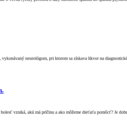
onávaný neurológom, pri ktorom sa získava likvor na diagnostické či
n.
o bolesť vzniká, akú má príčinu a ako môžeme dieťaťu pomôcť? Je dobré