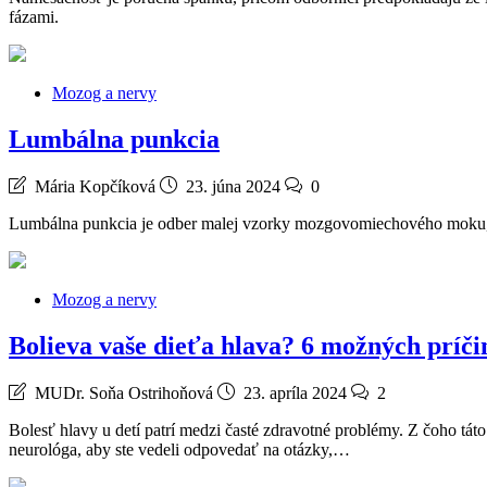
fázami.
Mozog a nervy
Lumbálna punkcia
Mária Kopčíková
23. júna 2024
0
Lumbálna punkcia je odber malej vzorky mozgovomiechového moku, vyk
Mozog a nervy
Bolieva vaše dieťa hlava? 6 možných príči
MUDr. Soňa Ostrihoňová
23. apríla 2024
2
Bolesť hlavy u detí patrí medzi časté zdravotné problémy. Z čoho tát
neurológa, aby ste vedeli odpovedať na otázky,…