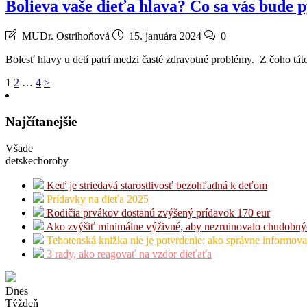
Bolieva vaše dieťa hlava? Čo sa vás bude 
MUDr. Ostrihoňová
15. januára 2024
0
Bolesť hlavy u detí patrí medzi časté zdravotné problémy. Z čoho t
Stránkovanie
1
2
…
4
>
príspevkov
Najčítanejšie
Všade
detskechoroby
Keď je striedavá starostlivosť bezohľadná k deťom
Prídavky na dieťa 2025
Rodičia prvákov dostanú zvýšený prídavok 170 eur
Ako zvýšiť minimálne výživné, aby nezruinovalo chudobný
Tehotenská knižka nie je potvrdenie: ako správne informova
3 rady, ako reagovať na vzdor dieťaťa
Dnes
Týždeň