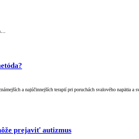
da…
metóda?
ámejších a najúčinnejších terapií pri poruchách svalového napätia a s
môže prejaviť autizmus