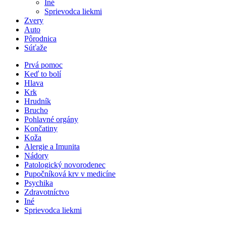
Iné
Sprievodca liekmi
Zvery
Auto
Pôrodnica
Súťaže
Prvá pomoc
Keď to bolí
Hlava
Krk
Hrudník
Brucho
Pohlavné orgány
Končatiny
Koža
Alergie a Imunita
Nádory
Patologický novorodenec
Pupočníková krv v medicíne
Psychika
Zdravotníctvo
Iné
Sprievodca liekmi