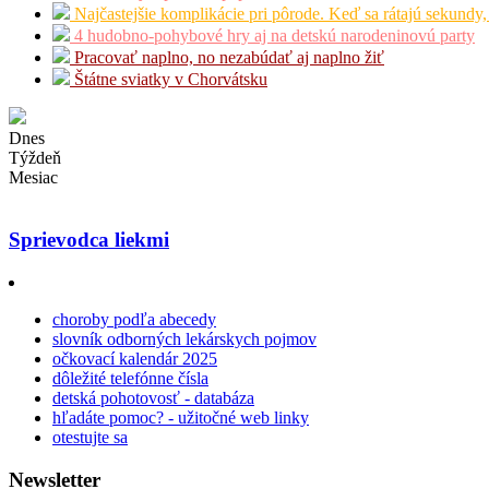
Najčastejšie komplikácie pri pôrode. Keď sa rátajú sekundy,
4 hudobno-pohybové hry aj na detskú narodeninovú party
Pracovať naplno, no nezabúdať aj naplno žiť
Štátne sviatky v Chorvátsku
Dnes
Týždeň
Mesiac
Sprievodca liekmi
choroby podľa abecedy
slovník odborných lekárskych pojmov
očkovací kalendár 2025
dôležité telefónne čísla
detská pohotovosť - databáza
hľadáte pomoc? - užitočné web linky
otestujte sa
Newsletter