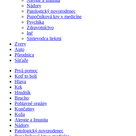
Alergie a Imunita
Nádory
Patologický novorodenec
Pupočníková krv v medicíne
Psychika
Zdravotníctvo
Iné
Sprievodca liekmi
Zvery
Auto
Pôrodnica
Súťaže
Prvá pomoc
Keď to bolí
Hlava
Krk
Hrudník
Brucho
Pohlavné orgány
Končatiny
Koža
Alergie a Imunita
Nádory
Patologický novorodenec