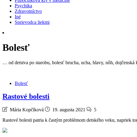
Pupočníková krv v medicíne
Psychika
Zdravotníctvo
Iné
Sprievodca liekmi
Bolesť
… od detstva po starobu, bolesť brucha, ucha, hlavy, nôh, dojčenská
Bolesť
Rastové bolesti
Mária Kopčíková
19. augusta 2021
5
Rastové bolesti patria k častým problémom detského veku, napriek t