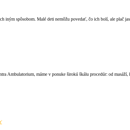
e ich iným spôsobom. Malé deti nemôžu povedať, čo ich bolí, ale plač j
 centra Ambulatorium, máme v ponuke širokú škálu procedúr: od masáží
ť