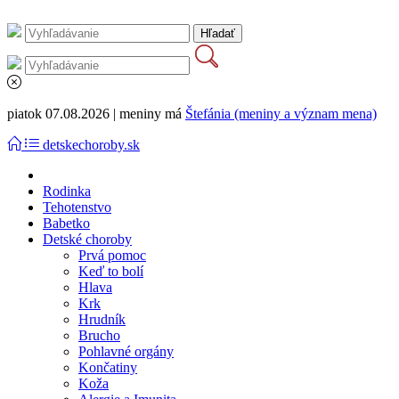
piatok 07.08.2026 | meniny má
Štefánia (meniny a význam mena)
detskechoroby.sk
Rodinka
Tehotenstvo
Babetko
Detské choroby
Prvá pomoc
Keď to bolí
Hlava
Krk
Hrudník
Brucho
Pohlavné orgány
Končatiny
Koža