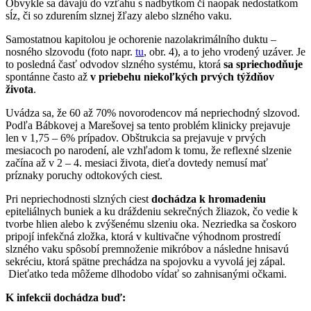
Obvykle sa dávajú do vzťahu s nadbytkom či naopak nedostatkom
sĺz, či so zdurením slznej žľazy alebo slzného vaku.
Samostatnou kapitolou je ochorenie nazolakrimálního duktu –
nosného slzovodu (foto napr.
tu
, obr. 4), a to jeho vrodený uzáver. Je
to posledná časť odvodov slzného systému, ktorá
sa spriechodňuje
spontánne často až
v priebehu niekoľkých prvých týždňov
života
.
Uvádza sa, že 60 až 70% novorodencov má nepriechodný slzovod.
Podľa Bábkovej a Marešovej sa tento problém klinicky prejavuje
len v 1,75 – 6% prípadov. Obštrukcia sa prejavuje v prvých
mesiacoch po narodení, ale vzhľadom k tomu, že reflexné slzenie
začína až v 2 – 4. mesiaci života, dieťa dovtedy nemusí mať
príznaky poruchy odtokových ciest.
Pri nepriechodnosti slzných ciest
dochádza k hromadeniu
epiteliálnych buniek a ku dráždeniu sekrečných žliazok, čo vedie k
tvorbe hlien alebo k zvýšenému slzeniu oka. Nezriedka sa čoskoro
pripojí infekčná zložka, ktorá v kultivačne výhodnom prostredí
slzného vaku spôsobí premnoženie mikróbov a následne hnisavú
sekréciu, ktorá spätne prechádza na spojovku a vyvolá jej zápal.
Dieťatko teda môžeme dlhodobo vídať so zahnisanými očkami.
K infekcii dochádza buď: