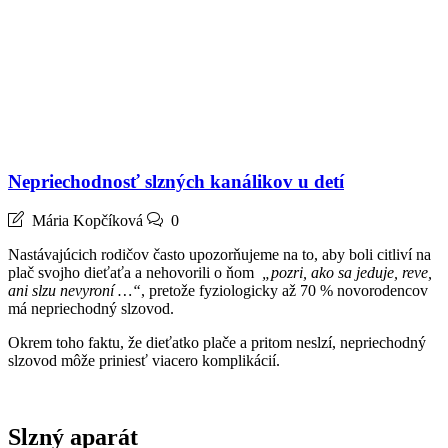
Nepriechodnosť slzných kanálikov u detí
Mária Kopčíková
0
Nastávajúcich rodičov často upozorňujeme na to, aby boli citliví na
plač svojho dieťaťa a nehovorili o ňom
„pozri, ako sa jeduje, reve,
ani slzu nevyroní …“
, pretože fyziologicky až 70 % novorodencov
má nepriechodný slzovod.
Okrem toho faktu, že dieťatko plače a pritom neslzí, nepriechodný
slzovod môže priniesť viacero komplikácií.
Slzný aparát