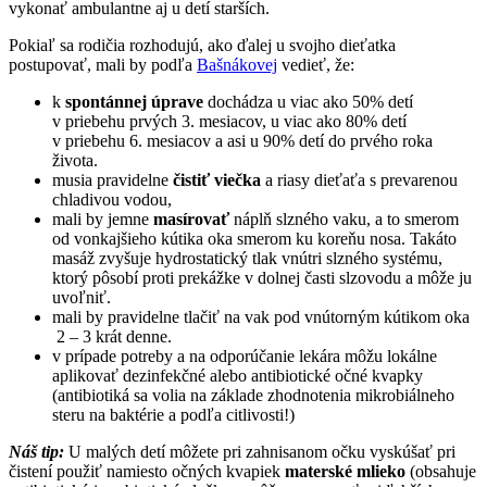
vykonať ambulantne aj u detí starších.
Pokiaľ sa rodičia rozhodujú, ako ďalej u svojho dieťatka
postupovať, mali by podľa
Bašnákovej
vedieť, že:
k
spontánnej úprave
dochádza u viac ako 50% detí
v priebehu prvých 3. mesiacov, u viac ako 80% detí
v priebehu 6. mesiacov a asi u 90% detí do prvého roka
života.
musia pravidelne
čistiť viečka
a riasy dieťaťa s prevarenou
chladivou vodou,
mali by jemne
masírovať
náplň slzného vaku, a to smerom
od vonkajšieho kútika oka smerom ku koreňu nosa. Takáto
masáž zvyšuje hydrostatický tlak vnútri slzného systému,
ktorý pôsobí proti prekážke v dolnej časti slzovodu a môže ju
uvoľniť.
mali by pravidelne tlačiť na vak pod vnútorným kútikom oka
2 – 3 krát denne.
v prípade potreby a na odporúčanie lekára môžu lokálne
aplikovať dezinfekčné alebo antibiotické očné kvapky
(antibiotiká sa volia na základe zhodnotenia mikrobiálneho
steru na baktérie a podľa citlivosti!)
Náš tip:
U malých detí môžete pri zahnisanom očku vyskúšať pri
čistení použiť namiesto očných kvapiek
materské mlieko
(obsahuje