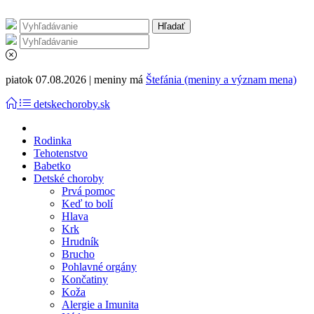
piatok 07.08.2026 | meniny má
Štefánia (meniny a význam mena)
detskechoroby.sk
Rodinka
Tehotenstvo
Babetko
Detské choroby
Prvá pomoc
Keď to bolí
Hlava
Krk
Hrudník
Brucho
Pohlavné orgány
Končatiny
Koža
Alergie a Imunita