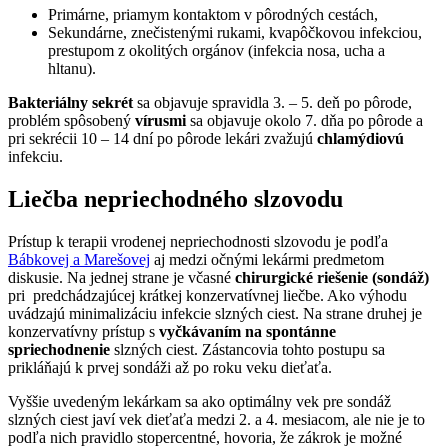
Primárne, priamym kontaktom v pôrodných cestách,
Sekundárne, znečistenými rukami, kvapôčkovou infekciou,
prestupom z okolitých orgánov (infekcia nosa, ucha a
hltanu).
Bakteriálny sekrét
sa objavuje spravidla 3. – 5. deň po pôrode,
problém spôsobený
vírusmi
sa objavuje okolo 7. dňa po pôrode a
pri sekrécii 10 – 14 dní po pôrode lekári zvažujú
chlamýdiovú
infekciu.
Liečba nepriechodného slzovodu
Prístup k terapii vrodenej nepriechodnosti slzovodu je podľa
Bábkovej a Marešovej
aj medzi očnými lekármi predmetom
diskusie. Na jednej strane je včasné
chirurgické riešenie (sondáž)
pri predchádzajúcej krátkej konzervatívnej liečbe. Ako výhodu
uvádzajú minimalizáciu infekcie slzných ciest. Na strane druhej je
konzervatívny prístup s
vyčkávaním na spontánne
spriechodnenie
slzných ciest. Zástancovia tohto postupu sa
prikláňajú k prvej sondáži až po roku veku dieťaťa.
Vyššie uvedeným lekárkam sa ako optimálny vek pre sondáž
slzných ciest javí vek dieťaťa medzi 2. a 4. mesiacom, ale nie je to
podľa nich pravidlo stopercentné, hovoria, že zákrok je možné