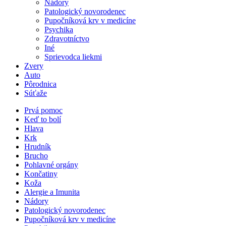
Nádory
Patologický novorodenec
Pupočníková krv v medicíne
Psychika
Zdravotníctvo
Iné
Sprievodca liekmi
Zvery
Auto
Pôrodnica
Súťaže
Prvá pomoc
Keď to bolí
Hlava
Krk
Hrudník
Brucho
Pohlavné orgány
Končatiny
Koža
Alergie a Imunita
Nádory
Patologický novorodenec
Pupočníková krv v medicíne