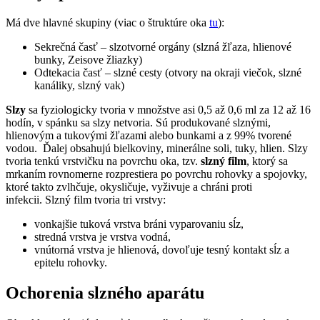
Má dve hlavné skupiny (viac o štruktúre oka
tu
):
Sekrečná časť – slzotvorné orgány (slzná žľaza, hlienové
bunky, Zeisove žliazky)
Odtekacia časť – slzné cesty (otvory na okraji viečok, slzné
kanáliky, slzný vak)
Slzy
sa fyziologicky tvoria v množstve asi 0,5 až 0,6 ml za 12 až 16
hodín, v spánku sa slzy netvoria. Sú produkované slznými,
hlienovým a tukovými žľazami alebo bunkami a z 99% tvorené
vodou. Ďalej obsahujú bielkoviny, minerálne soli, tuky, hlien. Slzy
tvoria tenkú vrstvičku na povrchu oka, tzv.
slzný film
, ktorý sa
mrkaním rovnomerne rozprestiera po povrchu rohovky a spojovky,
ktoré takto zvlhčuje, okysličuje, vyživuje a chráni proti
infekcii. Slzný film tvoria tri vrstvy:
vonkajšie tuková vrstva bráni vyparovaniu sĺz,
stredná vrstva je vrstva vodná,
vnútorná vrstva je hlienová, dovoľuje tesný kontakt sĺz a
epitelu rohovky.
Ochorenia slzného aparátu