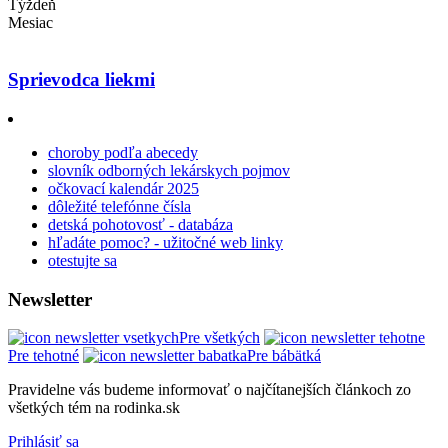
Týždeň
Mesiac
Sprievodca liekmi
choroby podľa abecedy
slovník odborných lekárskych pojmov
očkovací kalendár 2025
dôležité telefónne čísla
detská pohotovosť - databáza
hľadáte pomoc? - užitočné web linky
otestujte sa
Newsletter
Pre všetkých
Pre tehotné
Pre bábätká
Pravidelne vás budeme informovať o najčítanejších článkoch zo
všetkých tém na rodinka.sk
Prihlásiť sa