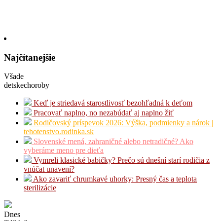
Najčítanejšie
Všade
detskechoroby
Keď je striedavá starostlivosť bezohľadná k deťom
Pracovať naplno, no nezabúdať aj naplno žiť
Rodičovský príspevok 2026: Výška, podmienky a nárok |
tehotenstvo.rodinka.sk
Slovenské mená, zahraničné alebo netradičné? Ako
vyberáme meno pre dieťa
Vymreli klasické babičky? Prečo sú dnešní starí rodičia z
vnúčat unavení?
Ako zavariť chrumkavé uhorky: Presný čas a teplota
sterilizácie
Dnes