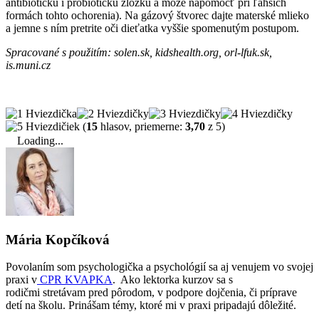
antibiotickú i probiotickú zložku a môže napomocť pri ľahších
formách tohto ochorenia). Na gázový štvorec dajte materské mlieko
a jemne s ním pretrite oči dieťatka vyššie spomenutým postupom.
Spracované s použitím: solen.sk, kidshealth.org, orl-lfuk.sk,
is.muni.cz
(
15
hlasov, priemerne:
3,70
z 5)
Loading...
Mária Kopčíková
Povolaním som psychologička a psychológií sa aj venujem vo svojej
praxi v
CPR KVAPKA
. Ako lektorka kurzov sa s
rodičmi stretávam pred pôrodom, v podpore dojčenia, či príprave
detí na školu. Prinášam témy, ktoré mi v praxi pripadajú dôležité.