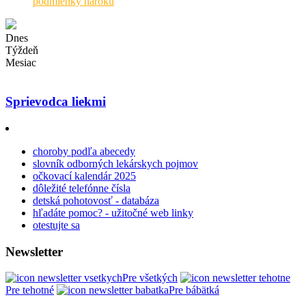
podmienky nároku
Dnes
Týždeň
Mesiac
Sprievodca liekmi
choroby podľa abecedy
slovník odborných lekárskych pojmov
očkovací kalendár 2025
dôležité telefónne čísla
detská pohotovosť - databáza
hľadáte pomoc? - užitočné web linky
otestujte sa
Newsletter
Pre všetkých
Pre tehotné
Pre bábätká