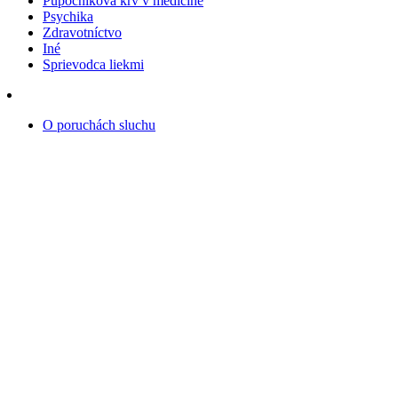
Pupočníková krv v medicíne
Psychika
Zdravotníctvo
Iné
Sprievodca liekmi
O poruchách sluchu