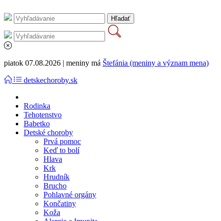
piatok 07.08.2026 | meniny má
Štefánia (meniny a význam mena)
detskechoroby.sk
Rodinka
Tehotenstvo
Babetko
Detské choroby
Prvá pomoc
Keď to bolí
Hlava
Krk
Hrudník
Brucho
Pohlavné orgány
Končatiny
Koža