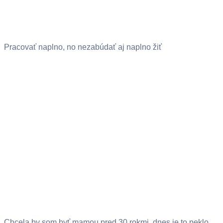
Pracovať naplno, no nezabúdať aj naplno žiť
Chcela by som byť mamou pred 30 rokmi, dnes je to peklo