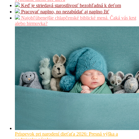
Keď je striedavá starostlivosť bezohľadná k deťom
Pracovať naplno, no nezabúdať aj naplno žiť
Najobľúbenejšie chlapčenské biblické mená. Čaká vás krst
alebo birmovka?
Príspevok pri narodení dieťaťa 2026: Presná výška a