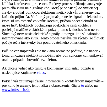
káblika k rečovému procesoru. Rečový procesor filtruje, analyzuje a
premieňa zvuk na digitálny kód, ktorý je odoslaný do vysielacej
cievky a odtiaľ pomocou elektromagnetických vĺn prenesený cez
kožu do prijímača. Vnútorný prijímač prenesie signál k elektródam,
ktoré sú umiestnené vo vnútri kochlei, pričom počet elektród sa
môže líšiť. Elektródy obchádzajú poškodené časti kochlei a
posielajú maličké elektrické impulzy priamo k sluchovému nervu.
Sluchový nerv nesie elektrické signály k mozgu, kde sú nakoniec
interpretované ako zvuk. Tento proces nastáva tak rýchlo, že človek
počuje reč a iné zvuky bez pozorovateľného omeškania.
Počutie cez implantát znie inak ako normálne počutie, ale napriek
tomu umožňuje niektorým osobám, aby boli schopné komunikovať
orálne, prípadne hovoriť cez telefón.
Ak chcete vidieť ako funguje kochleárny implantát, pozrite si
nasledujúce zaujímavé
video
.
Pokiaľ vás zaujímajú ďalšie informácie o kochleárnom implantáte –
pre koho je určený, jeho riziká a obmedzenia, čítajte
tu
alebo na
www.infosluch.sk.