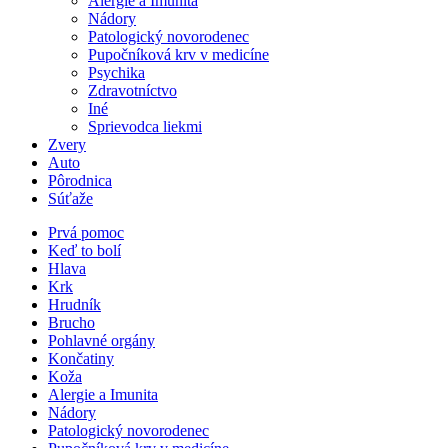
Alergie a Imunita
Nádory
Patologický novorodenec
Pupočníková krv v medicíne
Psychika
Zdravotníctvo
Iné
Sprievodca liekmi
Zvery
Auto
Pôrodnica
Súťaže
Prvá pomoc
Keď to bolí
Hlava
Krk
Hrudník
Brucho
Pohlavné orgány
Končatiny
Koža
Alergie a Imunita
Nádory
Patologický novorodenec