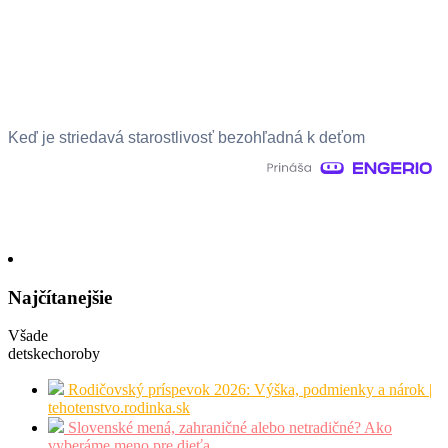
Keď je striedavá starostlivosť bezohľadná k deťom
Najčítanejšie
Všade
detskechoroby
Rodičovský príspevok 2026: Výška, podmienky a nárok |
tehotenstvo.rodinka.sk
Slovenské mená, zahraničné alebo netradičné? Ako
vyberáme meno pre dieťa