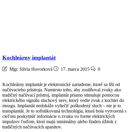
Kochleárny implantát
Mgr. Silvia Hovorková
17. marca 2015
0
Kochleárny implantát je elektronické zariadenie, ktoré sa líši od
načúvacieho prístroja. Namiesto toho, aby zosilňoval zvuky ako
tradičný načúvací prístroj, implantát priamo stimuluje pomocou
elektrického signálu sluchový nerv, ktorý vedie zvuk z kochlei do
mozgu. Implantát nedokáže vyliečiť poškodený sluch – nie je to
transplantát. Je to sofistikovaná technológia, ktorá bola vytvorená s
cieľom poskytnúť informácie o zvuku vo forme elektrických
impulzov ľuďom, ktorí majú minimálny alebo žiaden úžitok z
tradičných načúvacích aparátov.