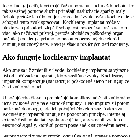
Ide o ľudí (aj deti), ktorí majú ťažkú poruchu sluchu až hluchotu. Pri
tak závažnej poruche sluchu prinášajú naslúchacie aparáty malý
úžitok, pretože ich úlohou je síce zosilniť zvuk, avšak kochlea nie je
schopná tento zvuk spracovať. Kochleárny implantát môže v
niektorých prípadoch zlepšiť schopnosť rozoznávať reč sluchom
viac, ako načúvací prístroj, pretože obchádza poškodený orgán
počutia (kochleu) a priamo pomocou voperovaných elektród
stimuluje sluchový nerv. Efekt je však u rozličných detí rozdielny.
Ako funguje kochleárny implantát
Ako sme sa už zmienili v úvode, kochleárny implantát sa výrazne
líši od načúvacieho aparátu, ktorý zosilňuje zvuky. Kochleárny
implantát kompenzuje (nahradzuje) poškodené alebo nefungujúce
časti vnútorného ucha.
U počujúceho človeka premieňajú komplikované časti vnútorného
ucha zvukové vlny na elektrické impulzy. Tieto impulzy sú potom
posielané do mozgu, kde ich počujúci človek rozozná ako zvuk.
Kochleárny implantát funguje na podobnom princípe. Interné aj
externé časti implantátu spolupracujú tak, aby zmenili zvuk na
elektrické signály, ktoré sú potom posielané k sluchovému nervu.
Najprv zachytí zvuk mikrofón, odkiaľ sa signál prenesie pomocou