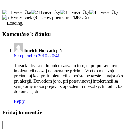
(
3
hlasov, priemerne:
4,00
z 5)
Loading...
Komentáre k článku
Imrich Horvath
píše:
6. septembra 2010 o 0:41
Trosicku by sa dalo polemizovat o tom, ci pri potravinovej
intolerancii naozaj nepozname pricinu. Vsetko ma svoju
pricinu, aj ked pri intolerancii je podstatne tazsie ju najst ako
pri alergii. Dovodom je to, pri potravinovej intolerancii sa
symptomy mozu prejavit s opozdenim niekolkych hodin, ba
dokonca aj dni.
Reply
Pridaj komentár