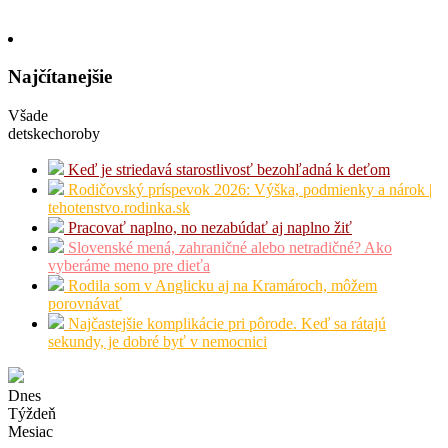
Najčítanejšie
Všade
detskechoroby
Keď je striedavá starostlivosť bezohľadná k deťom
Rodičovský príspevok 2026: Výška, podmienky a nárok |
tehotenstvo.rodinka.sk
Pracovať naplno, no nezabúdať aj naplno žiť
Slovenské mená, zahraničné alebo netradičné? Ako
vyberáme meno pre dieťa
Rodila som v Anglicku aj na Kramároch, môžem
porovnávať
Najčastejšie komplikácie pri pôrode. Keď sa rátajú
sekundy, je dobré byť v nemocnici
Dnes
Týždeň
Mesiac