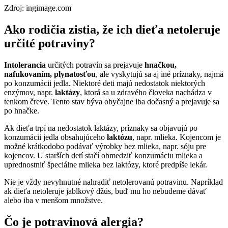
Zdroj: ingimage.com
Ako rodičia zistia, že ich dieťa netoleruje
určité potraviny?
Intolerancia
určitých potravín sa prejavuje
hnačkou,
nafukovaním, plynatosťou
, ale vyskytujú sa aj iné príznaky, najmä
po konzumácii jedla. Niektoré deti majú nedostatok niektorých
enzýmov, napr.
laktázy
, ktorá sa u zdravého človeka nachádza v
tenkom čreve. Tento stav býva obyčajne iba dočasný a prejavuje sa
po hnačke.
Ak dieťa trpí na nedostatok laktázy, príznaky sa objavujú po
konzumácii jedla obsahujúceho
laktózu
, napr. mlieka. Kojencom je
možné krátkodobo podávať výrobky bez mlieka, napr. sóju pre
kojencov. U starších detí stačí obmedziť konzumáciu mlieka a
uprednostniť špeciálne mlieka bez laktózy, ktoré predpíše lekár.
Nie je vždy nevyhnutné nahradiť netolerovanú potravinu. Napríklad
ak dieťa netoleruje jablkový džús, buď mu ho nebudeme dávať
alebo iba v menšom množstve.
Čo je potravinová alergia?