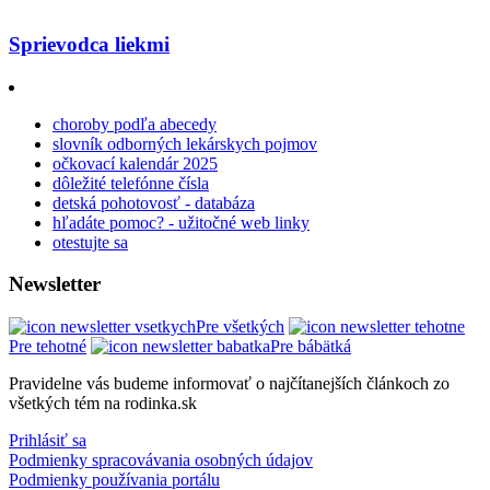
Sprievodca liekmi
choroby podľa abecedy
slovník odborných lekárskych pojmov
očkovací kalendár 2025
dôležité telefónne čísla
detská pohotovosť - databáza
hľadáte pomoc? - užitočné web linky
otestujte sa
Newsletter
Pre všetkých
Pre tehotné
Pre bábätká
Pravidelne vás budeme informovať o najčítanejších článkoch zo
všetkých tém na rodinka.sk
Prihlásiť sa
Podmienky spracovávania osobných údajov
Podmienky používania portálu