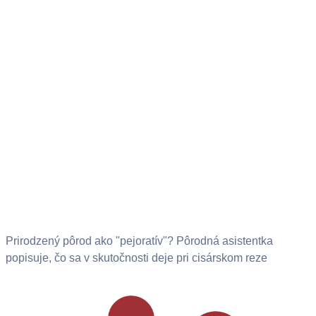
Prirodzený pôrod ako "pejoratív"? Pôrodná asistentka
popisuje, čo sa v skutočnosti deje pri cisárskom reze