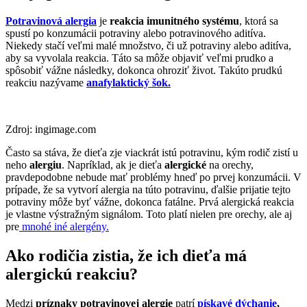
Potravinová alergia
je
reakcia imunitného systému
, ktorá sa
spustí po konzumácii potraviny alebo potravinového aditíva.
Niekedy stačí veľmi malé množstvo, či už potraviny alebo aditíva,
aby sa vyvolala reakcia. Táto sa môže objaviť veľmi prudko a
spôsobiť vážne následky, dokonca ohroziť život. Takúto prudkú
reakciu nazývame
anafylaktický šok.
Zdroj: ingimage.com
Často sa stáva, že dieťa zje viackrát istú potravinu, kým rodič zistí u
neho
alergiu
. Napríklad, ak je dieťa
alergické
na orechy,
pravdepodobne nebude mať problémy hneď po prvej konzumácii. V
prípade, že sa vytvorí alergia na túto potravinu, ďalšie prijatie tejto
potraviny môže byť vážne, dokonca fatálne. Prvá alergická reakcia
je vlastne výstražným signálom. Toto platí nielen pre orechy, ale aj
pre
mnohé iné alergény.
Ako rodičia zistia, že ich dieťa má
alergickú reakciu?
Medzi
príznaky potravinovej alergie
patrí
pískavé dýchanie
,