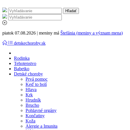
piatok 07.08.2026 | meniny má
Štefánia (meniny a význam mena)
detskechoroby.sk
Rodinka
Tehotenstvo
Babetko
Detské choroby
Prvá pomoc
Keď to bolí
Hlava
Krk
Hrudník
Brucho
Pohlavné orgány
Končatiny
Koža
Alergie a Imunita