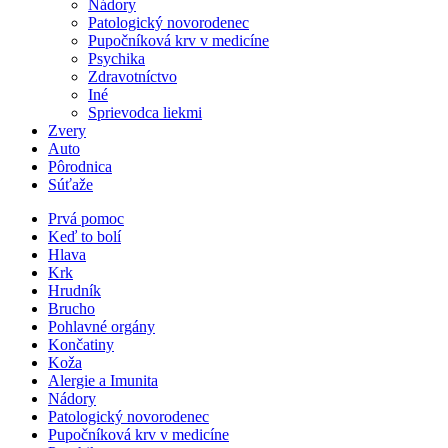
Nádory
Patologický novorodenec
Pupočníková krv v medicíne
Psychika
Zdravotníctvo
Iné
Sprievodca liekmi
Zvery
Auto
Pôrodnica
Súťaže
Prvá pomoc
Keď to bolí
Hlava
Krk
Hrudník
Brucho
Pohlavné orgány
Končatiny
Koža
Alergie a Imunita
Nádory
Patologický novorodenec
Pupočníková krv v medicíne