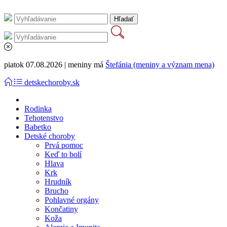
piatok 07.08.2026 | meniny má
Štefánia (meniny a význam mena)
detskechoroby.sk
Rodinka
Tehotenstvo
Babetko
Detské choroby
Prvá pomoc
Keď to bolí
Hlava
Krk
Hrudník
Brucho
Pohlavné orgány
Končatiny
Koža