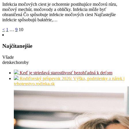
Infekcia močových ciest je ochorenie postihujúce močovú rúru,
močový mechúr, močovody a obličky. Infekcia môže byť
ohraničená Čo spôsobuje infekcie močových ciest Najčastejšie
infekcie spôsobujú baktérie,…
Stránkovanie
<
1
…
9
10
príspevkov
Najčítanejšie
Všade
detskechoroby
Keď je striedavá starostlivosť bezohľadná k deťom
Rodičovský príspevok 2026: Výška, podmienky a nárok |
tehotenstvo.rodinka.sk