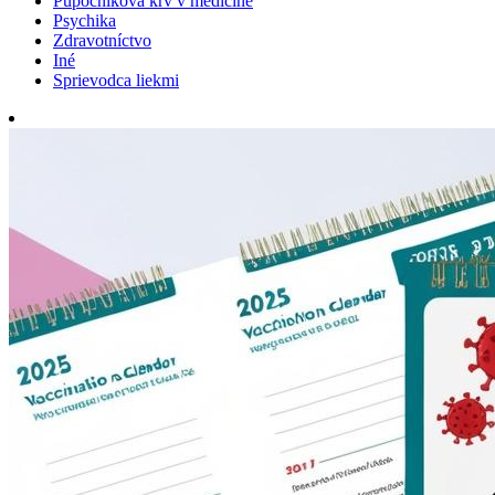
Pupočníková krv v medicíne
Psychika
Zdravotníctvo
Iné
Sprievodca liekmi