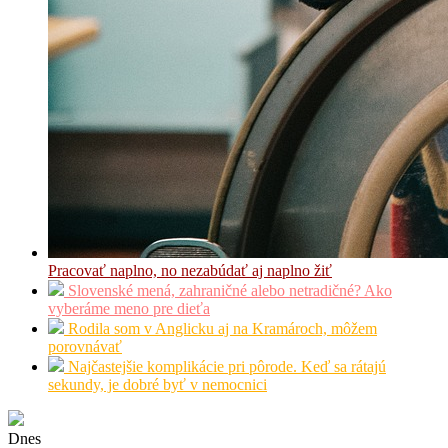
Pracovať naplno, no nezabúdať aj naplno žiť
Slovenské mená, zahraničné alebo netradičné? Ako
vyberáme meno pre dieťa
Rodila som v Anglicku aj na Kramároch, môžem
porovnávať
Najčastejšie komplikácie pri pôrode. Keď sa rátajú
sekundy, je dobré byť v nemocnici
Dnes