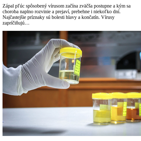
Zápal pľúc spôsobený vírusom začína zväčša postupne a kým sa
choroba naplno rozvinie a prejaví, prebehne i niekoľko dní.
Najčastejšie príznaky sú bolesti hlavy a končatín. Vírusy
zapríčiňujú…