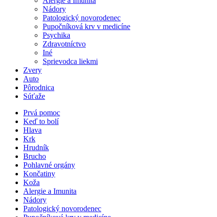
Alergie a Imunita
Nádory
Patologický novorodenec
Pupočníková krv v medicíne
Psychika
Zdravotníctvo
Iné
Sprievodca liekmi
Zvery
Auto
Pôrodnica
Súťaže
Prvá pomoc
Keď to bolí
Hlava
Krk
Hrudník
Brucho
Pohlavné orgány
Končatiny
Koža
Alergie a Imunita
Nádory
Patologický novorodenec