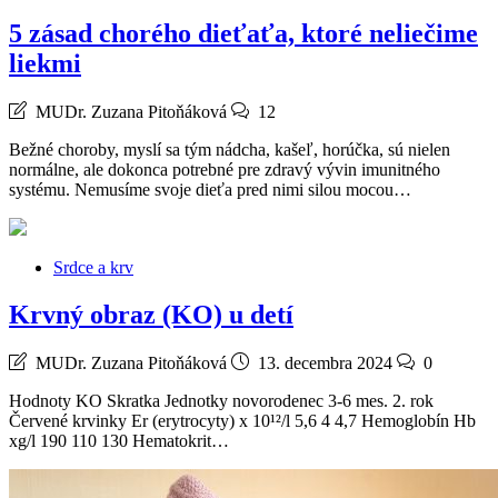
5 zásad chorého dieťaťa, ktoré neliečime
liekmi
MUDr. Zuzana Pitoňáková
12
Bežné choroby, myslí sa tým nádcha, kašeľ, horúčka, sú nielen
normálne, ale dokonca potrebné pre zdravý vývin imunitného
systému. Nemusíme svoje dieťa pred nimi silou mocou…
Srdce a krv
Krvný obraz (KO) u detí
MUDr. Zuzana Pitoňáková
13. decembra 2024
0
Hodnoty KO Skratka Jednotky novorodenec 3-6 mes. 2. rok
Červené krvinky Er (erytrocyty) x 10¹²/l 5,6 4 4,7 Hemoglobín Hb
xg/l 190 110 130 Hematokrit…