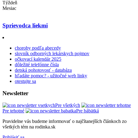
Týždeň
Mesiac
Sprievodca liekmi
choroby podľa abecedy
slovník odborných lekárskych pojmov
očkovací kalendár 2025
dôležité telefónne čísla
detská pohotovosť - databáza
hľadáte pomoc? - užitočné web linky
otestujte sa
Newsletter
Pre všetkých
Pre tehotné
Pre bábätká
Pravidelne vás budeme informovať o najčítanejších článkoch zo
všetkých tém na rodinka.sk
Prihlásiť sa