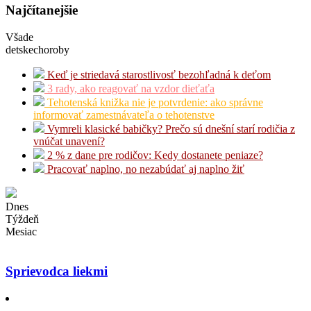
Najčítanejšie
Všade
detskechoroby
Keď je striedavá starostlivosť bezohľadná k deťom
3 rady, ako reagovať na vzdor dieťaťa
Tehotenská knižka nie je potvrdenie: ako správne
informovať zamestnávateľa o tehotenstve
Vymreli klasické babičky? Prečo sú dnešní starí rodičia z
vnúčat unavení?
2 % z dane pre rodičov: Kedy dostanete peniaze?
Pracovať naplno, no nezabúdať aj naplno žiť
Dnes
Týždeň
Mesiac
Sprievodca liekmi