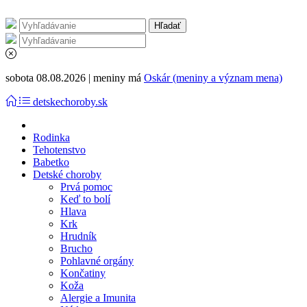
sobota 08.08.2026 | meniny má
Oskár (meniny a význam mena)
detskechoroby.sk
Rodinka
Tehotenstvo
Babetko
Detské choroby
Prvá pomoc
Keď to bolí
Hlava
Krk
Hrudník
Brucho
Pohlavné orgány
Končatiny
Koža
Alergie a Imunita