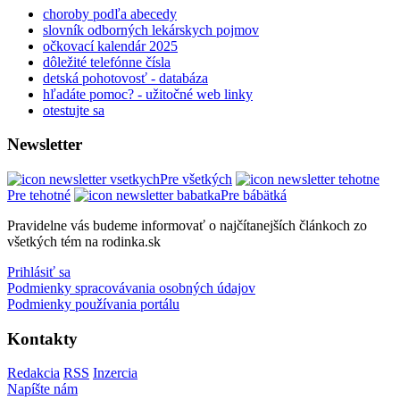
choroby podľa abecedy
slovník odborných lekárskych pojmov
očkovací kalendár 2025
dôležité telefónne čísla
detská pohotovosť - databáza
hľadáte pomoc? - užitočné web linky
otestujte sa
Newsletter
Pre všetkých
Pre tehotné
Pre bábätká
Pravidelne vás budeme informovať o najčítanejších článkoch zo
všetkých tém na rodinka.sk
Prihlásiť sa
Podmienky spracovávania osobných údajov
Podmienky používania portálu
Kontakty
Redakcia
RSS
Inzercia
Napíšte nám