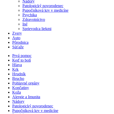
Nádory
Patologický novorodenec
Pupočníková krv v medicíne
Psychika
Zdravotníctvo
Iné
Sprievodca liekmi
Zvery
Auto
Pôrodnica
Súťaže
Prvá pomoc
Keď to bolí
Hlava
Krk
Hrudník
Brucho
Pohlavné orgány
Končatiny
Koža
Alergie a Imunita
Nádory
Patologický novorodenec
Pupočníková krv v medicíne