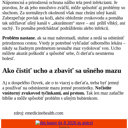
Nápomocná a prirodzená ochrana nášho tela pred infekciami. Je
pravdou, že ak jeho množstvo zväčší, môže spôsobiť aj problémy so
sluchom. Za normálnych okolností však maz chráni ušný kanál.
Zabezpečuje povlak na koži, akési obloženie zvukovodu a pomáha
tak udržiavať ušný kanál v „akurátnom“ stave – ani príliš vlhký, ani
suchý. To pomáha predchádzať podráždeniu alebo infekcii.
Problém nastane
, ak sa maz nahromadí, stuhne a nedá sa odstrániť
prirodzenou cestou. Vtedy je potrebné vyhľadať odborného lekára –
nikdy sa žiadnym predmetom nesnažte maz vydolovať von. Ucho
môžete akurát poškodiť a spôsobiť sebe, či dieťaťu nesmiernu
bolesť.
Ako čistiť ucho a zbaviť sa ušného mazu
Aj u dospelého človek, ale o to viacej u dieťaťa, treba byť jemný
a používať na odstránenie mazu jemné prostriedky.
Nečistite
vnútorný zvukovod tyčinkami, ani prstom.
Tak len maz zatlačíte
hlbšie a môže spôsobiť problém s ušným bubienkom.
zdroj: emedicinehealth.com
Inzercia