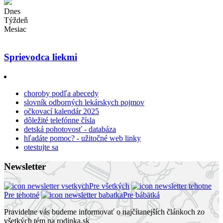
Dnes
Týždeň
Mesiac
Sprievodca liekmi
choroby podľa abecedy
slovník odborných lekárskych pojmov
očkovací kalendár 2025
dôležité telefónne čísla
detská pohotovosť - databáza
hľadáte pomoc? - užitočné web linky
otestujte sa
Newsletter
Pre všetkých
Pre tehotné
Pre bábätká
Pravidelne vás budeme informovať o najčítanejších článkoch zo
všetkých tém na rodinka.sk