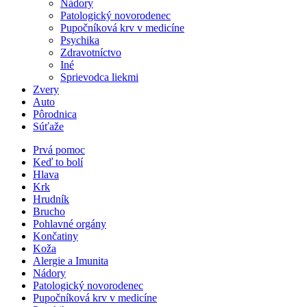
Nádory
Patologický novorodenec
Pupočníková krv v medicíne
Psychika
Zdravotníctvo
Iné
Sprievodca liekmi
Zvery
Auto
Pôrodnica
Súťaže
Prvá pomoc
Keď to bolí
Hlava
Krk
Hrudník
Brucho
Pohlavné orgány
Končatiny
Koža
Alergie a Imunita
Nádory
Patologický novorodenec
Pupočníková krv v medicíne