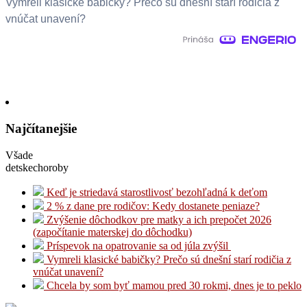
Vymreli klasické babičky? Prečo sú dnešní starí rodičia z
vnúčat unavení?
Najčítanejšie
Všade
detskechoroby
Keď je striedavá starostlivosť bezohľadná k deťom
2 % z dane pre rodičov: Kedy dostanete peniaze?
Zvýšenie dôchodkov pre matky a ich prepočet 2026
(započítanie materskej do dôchodku)
Príspevok na opatrovanie sa od júla zvýšil
Vymreli klasické babičky? Prečo sú dnešní starí rodičia z
vnúčat unavení?
Chcela by som byť mamou pred 30 rokmi, dnes je to peklo