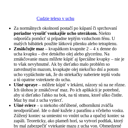
Cudzie teleso v uchu
Za normálnych okolností postačí po kúpaní či sprchovaní
poriadne vysušiť vonkajšie ucho uterákom.
Niekto
odporúča pomôcť si prípadne teplým vzduchom fénu. U
malých bábätiek použite látkovú plienku alebo tetraplenu.
Zmäkčujte maz
– kvapátkom kvapnite 2 – 4 x denne do
ucha kvapku – dve detského olej alebo glycerínu. Na
zmäkčovanie mazu môžete kúpiť aj špeciálne kvapky – nie je
to však nevyhnutné. Ak by dieťatko malo problém so
zatvrdnutým mazom, kvapkajte olej niekoľko dní a potom
ucho vypláchnite tak, že do striekačky naberiete teplú vodu
a tú opatrne vstreknete do ucha.
Ušné spraye
– môžete kúpiť v lekárni, názory sú na ne rôzne.
Ich úlohou je zmäkčovať maz. Po ich aplikácii je potrebné,
aby si dieťatko ľahko na bok, na tú stranu, ktoré uško čistíte.
Maz by mal z ucha vytiecť.
Ušné sviece
– u niekoho obľúbené, odborníkmi zväčša
neodporúčané. Ide o duté kužele z parafínu a včelieho vosku.
Zúžený koniec sa umiestni vo vnútri ucha a opačný koniec sa
zapáli. Teoreticky, ako plameň horí, sa vytvorí podtlak, ktorý
by mal zabezpečiť vytekanie mazu z ucha von. Obmedzené