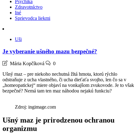
Psychika
Zdravotníctvo
Iné
Sprievodca liekmi
Uši
Je vyberanie ušného mazu bezpečné?
Mária Kopčíková
0
Ušný maz – pre niekoho nechutná žltá hmota, ktorú rýchlo
odstraňuje z ucha vlastného, či ucha dieťaťa svojho, len čo sa v
„homeopatickej“ miere objaví na vonkajšom zvukovode. Je to však
bezpečné? Nemá tam ten maz náhodou nejakú funkciu?
Zdroj: ingimage.com
Ušný maz je prirodzenou ochranou
organizmu