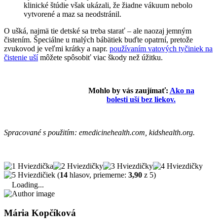
klinické štúdie však ukázali, že žiadne vákuum nebolo
vytvorené a maz sa neodstránil.
O ušká, najmä tie detské sa treba starať – ale naozaj jemným
čistením. Špeciálne u malých bábätiek buďte opatrní, pretože
zvukovod je veľmi krátky a napr.
používaním vatových tyčiniek na
čistenie uší
môžete spôsobiť viac škody než úžitku.
Mohlo by vás zaujímať:
Ako na
bolesti uší bez liekov.
Spracované s použitím: emedicinehealth.com, kidshealth.org.
(
14
hlasov, priemerne:
3,90
z 5)
Loading...
Mária Kopčíková