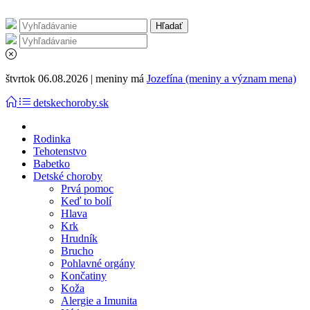
štvrtok 06.08.2026 | meniny má
Jozefína (meniny a význam mena)
detskechoroby.sk
Rodinka
Tehotenstvo
Babetko
Detské choroby
Prvá pomoc
Keď to bolí
Hlava
Krk
Hrudník
Brucho
Pohlavné orgány
Končatiny
Koža
Alergie a Imunita