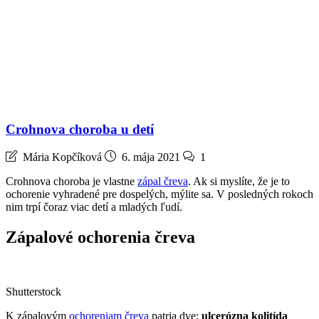
Crohnova choroba u detí
Mária Kopčíková
6. mája 2021
1
Crohnova choroba je vlastne
zápal čreva
. Ak si myslíte, že je to
ochorenie vyhradené pre dospelých, mýlite sa. V posledných rokoch
nim trpí čoraz viac detí a mladých ľudí.
Zápalové ochorenia čreva
Shutterstock
K zápalovým
ochoreniam čreva
patria dve:
ulcerózna kolitída