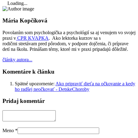
Loading...
Mária Kopčíková
Povolaním som psychologička a psychológií sa aj venujem vo svojej
praxi v
CPR KVAPKA
. Ako lektorka kurzov sa s
rodičmi stretávam pred pôrodom, v podpore dojčenia, či príprave
detí na školu. Prinášam témy, ktoré mi v praxi pripadajú dôležité.
články autora...
Komentáre k článku
Spätné upozornenie:
Ako pripraviť dieťa na očkovanie a kedy
ho radšej neočkovať - DetskeChoroby
Pridaj komentár
Meno
*