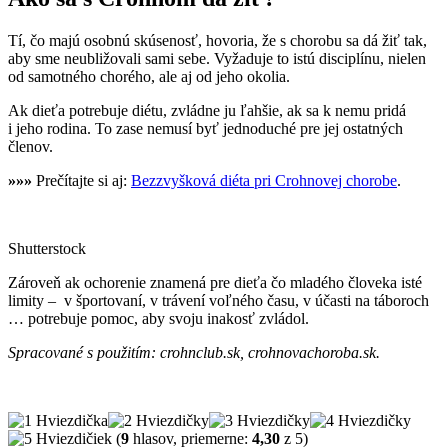
Tí, čo majú osobnú skúsenosť, hovoria, že s chorobu sa dá žiť tak,
aby sme neubližovali sami sebe. Vyžaduje to istú disciplínu, nielen
od samotného chorého, ale aj od jeho okolia.
Ak dieťa potrebuje diétu, zvládne ju ľahšie, ak sa k nemu pridá
i jeho rodina. To zase nemusí byť jednoduché pre jej ostatných
členov.
»»»
Prečítajte si aj:
Bezzvyšková diéta pri Crohnovej chorobe
.
Shutterstock
Zároveň ak ochorenie znamená pre dieťa čo mladého človeka isté
limity – v športovaní, v trávení voľného času, v účasti na táboroch
… potrebuje pomoc, aby svoju inakosť zvládol.
Spracované s použitím: crohnclub.sk, crohnovachoroba.sk.
(
9
hlasov, priemerne:
4,30
z 5)