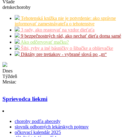
Všade
detskechoroby
Tehotenská knižka nie je potvrdenie: ako správne
informovať zamestnávateľa o tehotenstve
3 rady, ako reagovať na vzdor dieťaťa
9 bezpečnostných rád, ako nechať dieťa doma samé
Ako odčervovať mačku?
Šibi, ryby a iné básničky o šibačke a oblievačke
Diktáty pre tretiakov - vybrané slová po „m“
Dnes
Týždeň
Mesiac
Sprievodca liekmi
choroby podľa abecedy
slovník odborných lekárskych pojmov
očkovací kalendár 2025