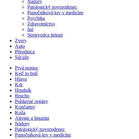
Nádory
Patologický novorodenec
Pupočníková krv v medicíne
Psychika
Zdravotníctvo
Iné
Sprievodca liekmi
Zvery
Auto
Pôrodnica
Súťaže
Prvá pomoc
Keď to bolí
Hlava
Krk
Hrudník
Brucho
Pohlavné orgány
Končatiny
Koža
Alergie a Imunita
Nádory
Patologický novorodenec
Pupočníková krv v medicíne