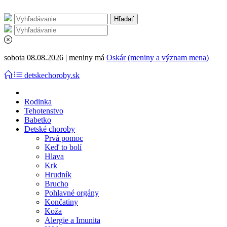
sobota 08.08.2026 | meniny má
Oskár (meniny a význam mena)
detskechoroby.sk
Rodinka
Tehotenstvo
Babetko
Detské choroby
Prvá pomoc
Keď to bolí
Hlava
Krk
Hrudník
Brucho
Pohlavné orgány
Končatiny
Koža
Alergie a Imunita