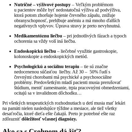
Nutričné – výživové postupy
– Veľkým problémom
u pacientov môže byť nedostatočná výživa až podvýživa,
ktorá potom zhoršuje hojenie črevného zápalu, znižuje
obranyschopnosť, prehlbuje anémiu a má mnoho ďalších
negatívnych vplyvov. Úprava stravy je preto nevyhnutná.
Medikamentóznu liečbu
– pri jednotlivých fázach a typoch
ochorenia sa vždy volí iná liečba.
Endoskopickú liečbu
– liečebné využitie gastroskopie,
kolonoskopie a endoskopických metód.
Psychologickú a sociálnu terapiu
– tie sú značne
nedocenenou súčasťou liečby. Až 30 – 50% ľudí s
črevnými chorobami má psychické a psychosociálne
problémy. Predovšetkým mladí pacienti musia prerušovať
štúdium, meniť zamestnanie, trpia pracovnými obmedzeniami,
ocitajú sa v invalidnom dôchodku…
Pri všetkých terapeutických rozhodnutiach u detí musia mať lekári
na pamäti nielen nasledujúce týždne a mesiace, ale tiež všetky
desaťročia, ktoré dieťa ešte čakajú. Preto je potrebné ešte raz
zdôrazniť
dôležitosť včasnej diagnózy.
Ako sa s Crohnom dá žiť?