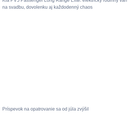
Kia PV5 Passenger Long Range Elite: elektrický rodinný van
na svadbu, dovolenku aj každodenný chaos
Príspevok na opatrovanie sa od júla zvýšil