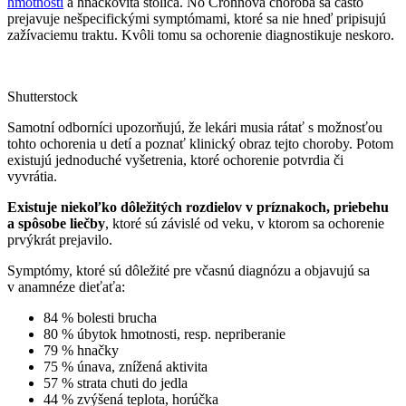
hmotnosti
a hnačkovitá stolica. No Crohnova choroba sa často
prejavuje nešpecifickými symptómami, ktoré sa nie hneď pripisujú
zažívaciemu traktu. Kvôli tomu sa ochorenie diagnostikuje neskoro.
Shutterstock
Samotní odborníci upozorňujú, že lekári musia rátať s možnosťou
tohto ochorenia u detí a poznať klinický obraz tejto choroby. Potom
existujú jednoduché vyšetrenia, ktoré ochorenie potvrdia či
vyvrátia.
Existuje niekoľko dôležitých rozdielov v príznakoch, priebehu
a spôsobe liečby
, ktoré sú závislé od veku, v ktorom sa ochorenie
prvýkrát prejavilo.
Symptómy, ktoré sú dôležité pre včasnú diagnózu a objavujú sa
v anamnéze dieťaťa:
84 % bolesti brucha
80 % úbytok hmotnosti, resp. nepriberanie
79 % hnačky
75 % únava, znížená aktivita
57 % strata chuti do jedla
44 % zvýšená teplota, horúčka