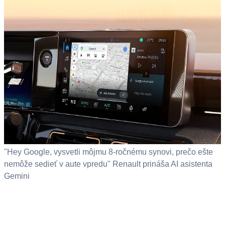
"Hey Google, vysvetli môjmu 8-ročnému synovi, prečo ešte
nemôže sedieť v aute vpredu" Renault prináša AI asistenta
Gemini