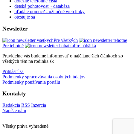
dôležité telefónne čísla
detská pohotovosť - databáza
hľadáte pomoc? - užitočné web linky
otestujte sa
Newsletter
Pre všetkých
Pre tehotné
Pre bábätká
Pravidelne vás budeme informovať o najčítanejších článkoch zo
všetkých tém na rodinka.sk
Prihlásiť sa
Podmienky spracovávania osobných údajov
Podmienky používania portálu
Kontakty
Redakcia
RSS
Inzercia
Napíšte nám
Všetky práva vyhradené