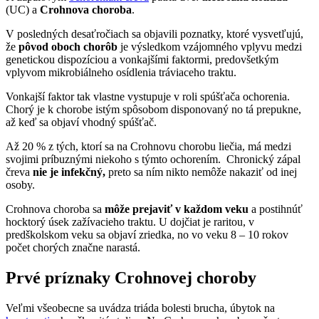
(UC) a
Crohnova choroba
.
V posledných desaťročiach sa objavili poznatky, ktoré vysvetľujú,
že
pôvod oboch chorôb
je výsledkom vzájomného vplyvu medzi
genetickou dispozíciou a vonkajšími faktormi, predovšetkým
vplyvom mikrobiálneho osídlenia tráviaceho traktu.
Vonkajší faktor tak vlastne vystupuje v roli spúšťača ochorenia.
Chorý je k chorobe istým spôsobom disponovaný no tá prepukne,
až keď sa objaví vhodný spúšťač.
Až 20 % z tých, ktorí sa na Crohnovu chorobu liečia, má medzi
svojimi príbuznými niekoho s týmto ochorením. Chronický zápal
čreva
nie je infekčný,
preto sa ním nikto nemôže nakaziť od inej
osoby.
Crohnova choroba sa
môže prejaviť v každom veku
a postihnúť
hocktorý úsek zažívacieho traktu. U dojčiat je raritou, v
predškolskom veku sa objaví zriedka, no vo veku 8 – 10 rokov
počet chorých značne narastá.
Prvé príznaky Crohnovej choroby
Veľmi všeobecne sa uvádza triáda bolesti brucha, úbytok na