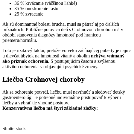
36 % krvácanie (väčšinou ľahké)
35 % oneskorenie rastu
25 % zvracanie
Ak sú dominantné bolesti brucha, musí sa pátrať aj po ďalších
príznakoch. Približne polovica detí s Crohnovou chorobou má v
období stanovenia diagnózy hmotnosť pod hranicou
priemeru/normálu.
Toto je rizikový faktor, pretože vo veku začínajúcej puberty je najmä
u dievčat úbytok na hmotnosti vítaný a okolím
nebýva vnímaný
ako príznak ochorenia.
S postupujúcim časom a zvýšenou
aktivitou ochorenia sa objavujú i psychické zmeny.
Liečba Crohnovej choroby
Ak sa ochorenie potvrdí, liečbu musí navrhnúť a sledovať detský
gastroenterológ. Je potrebné individuálne pristupovať k výberu
liečby a vybrať tie vhodné postupy.
Konzervatívna liečba má štyri základné zložky:
Shutterstock