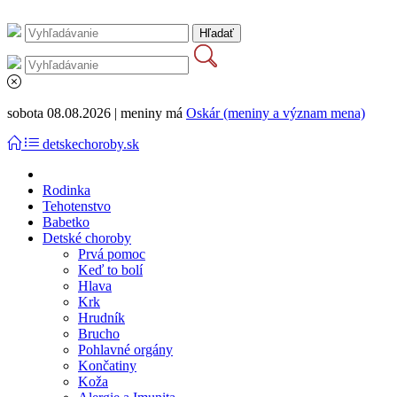
sobota 08.08.2026 | meniny má
Oskár (meniny a význam mena)
detskechoroby.sk
Rodinka
Tehotenstvo
Babetko
Detské choroby
Prvá pomoc
Keď to bolí
Hlava
Krk
Hrudník
Brucho
Pohlavné orgány
Končatiny
Koža