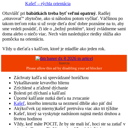
Kašeľ – rýchla orientácia
Obzvlášť pri
bábätkách treba byť veľmi opatrný
. Radšej
„otravovať“ zbytočne, ako si náhodou potom vyčítať. Väčšinou po
takom treťom roku si už svoje dieťa dosť dobre poznáme na to, aby
sme vedeli posúdiť, či ide o „bežný problém“, ktorý zvládneme sami
doma alebo o niečo viac. Nech vám nasledujúce riedky slúžia ako
pomôcka na orientáciu.
Vždy u dieťaťa s kašľom, ktoré je mladšie ako jeden rok.
Inzercia
Záchvaty kašľa sú sprevádzané horúčkou
Vykašliavanie krvavého hlienu
Zrýchlené a zťažené dýchanie
Bolesti pri dýchaní a kašľaní
Úporné kašľanie nutká dieťa na zvracanie
Kašeľ
, ktorého intenzita sa nezmení dlhšie ako päť dní
Akýkoľvek (aj mierny)kašeľ pretrváva viac ako tri týždne
Kašeľ, ktorý sa vyskytuje nadránom najmä medzi druhou a
štvrtou hodinou
Vždy, keď máte POCIT, že by ste mali ísť, hoci ste sa zatiaľ v