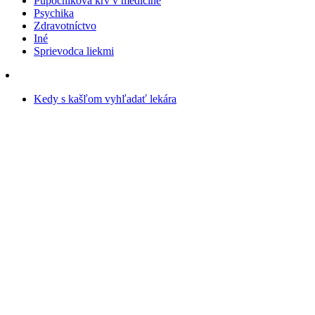
Pupočníková krv v medicíne
Psychika
Zdravotníctvo
Iné
Sprievodca liekmi
Kedy s kašľom vyhľadať lekára