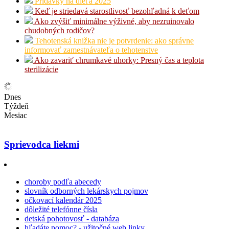
Prídavky na dieťa 2025
Keď je striedavá starostlivosť bezohľadná k deťom
Ako zvýšiť minimálne výživné, aby nezruinovalo
chudobných rodičov?
Tehotenská knižka nie je potvrdenie: ako správne
informovať zamestnávateľa o tehotenstve
Ako zavariť chrumkavé uhorky: Presný čas a teplota
sterilizácie
Dnes
Týždeň
Mesiac
Sprievodca liekmi
choroby podľa abecedy
slovník odborných lekárskych pojmov
očkovací kalendár 2025
dôležité telefónne čísla
detská pohotovosť - databáza
hľadáte pomoc? - užitočné web linky