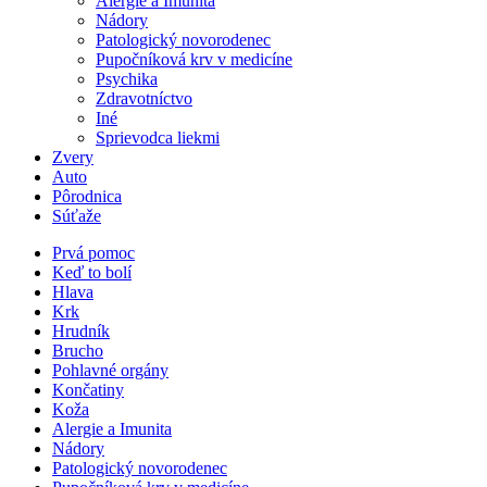
Alergie a Imunita
Nádory
Patologický novorodenec
Pupočníková krv v medicíne
Psychika
Zdravotníctvo
Iné
Sprievodca liekmi
Zvery
Auto
Pôrodnica
Súťaže
Prvá pomoc
Keď to bolí
Hlava
Krk
Hrudník
Brucho
Pohlavné orgány
Končatiny
Koža
Alergie a Imunita
Nádory
Patologický novorodenec