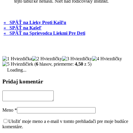
tejto tabuľke nenašli. Niet nad rodičovský inštinkt.
« SPÄŤ na Lieky Proti Kašľu
« SPÄŤ na Kašeľ
« SPÄŤ na Sprievodca Liekmi Pre Deti
(
6
hlasov, priemerne:
4,50
z 5)
Loading...
Pridaj komentár
Meno
*
Uložiť moje meno a e-mail v tomto prehliadači pre moje budúce
komentáre.