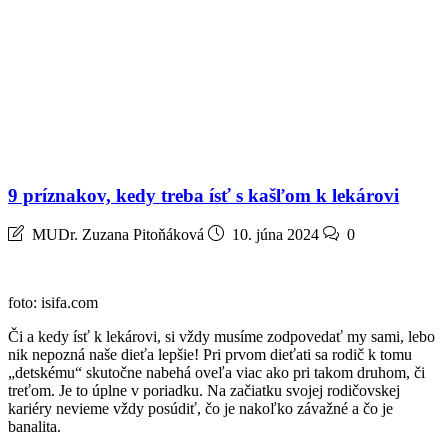
9 príznakov, kedy treba ísť s kašľom k lekárovi
MUDr. Zuzana Pitoňáková
10. júna 2024
0
foto: isifa.com
Či a kedy ísť k lekárovi, si vždy musíme zodpovedať my sami, lebo
nik nepozná naše dieťa lepšie! Pri prvom dieťati sa rodič k tomu
„detskému“ skutočne nabehá oveľa viac ako pri takom druhom, či
treťom. Je to úplne v poriadku. Na začiatku svojej rodičovskej
kariéry nevieme vždy posúdiť, čo je nakoľko závažné a čo je
banalita.