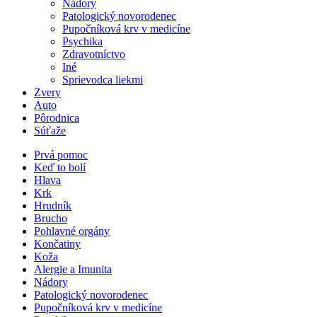
Nádory
Patologický novorodenec
Pupočníková krv v medicíne
Psychika
Zdravotníctvo
Iné
Sprievodca liekmi
Zvery
Auto
Pôrodnica
Súťaže
Prvá pomoc
Keď to bolí
Hlava
Krk
Hrudník
Brucho
Pohlavné orgány
Končatiny
Koža
Alergie a Imunita
Nádory
Patologický novorodenec
Pupočníková krv v medicíne