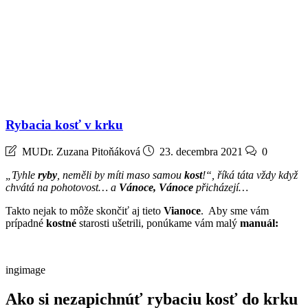
Rybacia kosť v krku
MUDr. Zuzana Pitoňáková
23. decembra 2021
0
„Tyhle
ryby
, neměli by míti maso samou
kost
!“, říká táta vždy když
chvátá na pohotovost… a
Vánoce, Vánoce
přicházejí…
Takto nejak to môže skončiť aj tieto
Vianoce
. Aby sme vám
prípadné
kostné
starosti ušetrili, ponúkame vám malý
manuál:
ingimage
Ako si nezapichnúť rybaciu kosť do krku