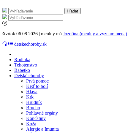
štvrtok 06.08.2026 | meniny má
Jozefína (meniny a význam mena)
detskechoroby.sk
Rodinka
Tehotenstvo
Babetko
Detské choroby
Prvá pomoc
Keď to bolí
Hlava
Krk
Hrudník
Brucho
Pohlavné orgány
Končatiny
Koža
Alergie a Imunita