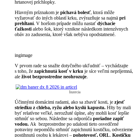
hrtanovej príchlopky.
Hlavným príznakom je
pichavá bolesť
, ktorá môže
vyžarovať do iných oblastí krku, zvýrazňuje sa najmä
pri
prehĺtaní
. V horšom prípade môžu nastať
dýchacie
ťažkosti
alebo šok, ktorý vznikne následkom intenzívnych
obáv zo zadusenia, ktoré však nebýva opodstatnené.
ingimage
V prvom rade sa snažte dotyčného ukľudniť – vychádzajte
s toho, že
zapichnutá kosť v krku
je síce veľmi nepríjemná,
ale
život bezprostredne neohrozuje
.
Inzercia
Účinnými domácimi radami, ako sa zbaviť kosti, je
zjesť
striedku z chleba, ryžu alebo kyslú kapustu.
Hlty by mali
byť relatívne veľké, nerozžuté úplne, aby mohli kosť lepšie
strhnúť so sebou. Následne sa odporúča
poriadne zapiť
vodou.
Ak bezprostredne po udalosti tieto osvedčené
potraviny nepomôžu strhnúť zapichnutú kostičku, odvezieme
postihnutú osobu k lekárovi –
pohotovosť, ORL
.
Kostičku