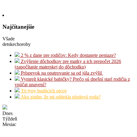
Najčítanejšie
Všade
detskechoroby
2 % z dane pre rodičov: Kedy dostanete peniaze?
Zvýšenie dôchodkov pre matky a ich prepočet 2026
(započítanie materskej do dôchodku)
Príspevok na opatrovanie sa od júla zvýšil
Vymreli klasické babičky? Prečo sú dnešní starí rodičia z
vnúčat unavení?
Tri typy budúcich otcov
Ako zistím, že mi odtiekla plodová voda?
Dnes
Týždeň
Mesiac