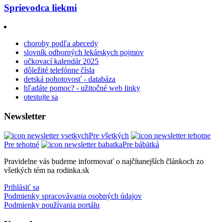
Sprievodca liekmi
choroby podľa abecedy
slovník odborných lekárskych pojmov
očkovací kalendár 2025
dôležité telefónne čísla
detská pohotovosť - databáza
hľadáte pomoc? - užitočné web linky
otestujte sa
Newsletter
Pre všetkých
Pre tehotné
Pre bábätká
Pravidelne vás budeme informovať o najčítanejších článkoch zo
všetkých tém na rodinka.sk
Prihlásiť sa
Podmienky spracovávania osobných údajov
Podmienky používania portálu