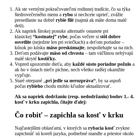
Ak ste vernými pokračovateľmi rodinnej tradície, čo sa týka
štedrovečerného menu a
rybu
si nechcete uprieť, zvážte
presedlanie na dobré
rybie filé
(najmä ak máte doma malé
deti).
Ak napriek širokej ponuke alternatív ostanete pri
klasickej
“kostnatej” rybe
, počas večere si
stôl dobre
osvetlite
(nejedzte len pri sviečkach) a deťom poriadne –
kúsok po kúsku
mäso preskúmajte
, nespoliehajte sa na nich.
Deťom podávajte
mäso od chvosta
– tam väčšinou nebývajú
malé skryté
kostičky.
Vopred upozornite dieťa, aby
každé sústo poriadne požulo
a
ak ho v ústach niečo pichne, nech všetko radšej okamžite
vypľuje.
Staré otrepané „
pri jedle sa nerozpráva“
, by sa aspoň
počas
rybieho
chodu mohlo kľudne aktualizovať.
Ak sa napriek dodržaniu (resp. nedodržaniu) bodov 1.- 4.
kosť v krku zapichla, čítajte ďalej:
Čo robiť – zapichla sa kosť v krku
Najčastejšími oblasťami, v ktorých sa
rybacia kosť
zvykne
zapichnúť sú koreň jazyka, podnebné mandle a priestor okolo