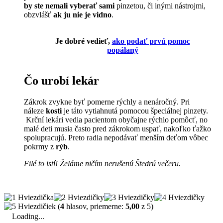
by ste nemali vyberať sami
pinzetou, či inými nástrojmi,
obzvlášť
ak ju nie je vidno
.
Je dobré vedieť,
ako podať prvú pomoc
popálaný
Čo urobí lekár
Zákrok zvykne byť pomerne rýchly a nenáročný. Pri
náleze
kosti
je táto vytiahnutá pomocou špeciálnej pinzety.
Krční lekári vedia pacientom obyčajne rýchlo pomôcť, no
malé deti musia často pred zákrokom uspať, nakoľko ťažko
spolupracujú. Preto radia nepodávať menším deťom vôbec
pokrmy z
rýb
.
Filé to istí! Želáme ničím nerušenú Štedrú večeru.
(
4
hlasov, priemerne:
5,00
z 5)
Loading...