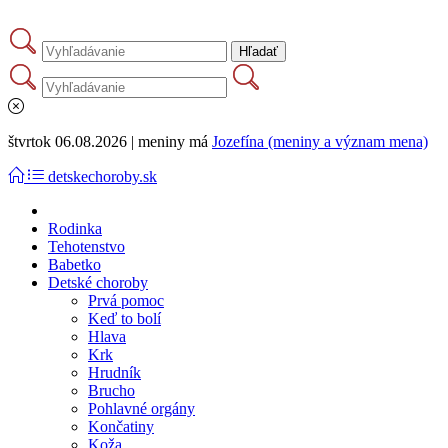
štvrtok 06.08.2026 | meniny má
Jozefína (meniny a význam mena)
detskechoroby.sk
Rodinka
Tehotenstvo
Babetko
Detské choroby
Prvá pomoc
Keď to bolí
Hlava
Krk
Hrudník
Brucho
Pohlavné orgány
Končatiny
Koža