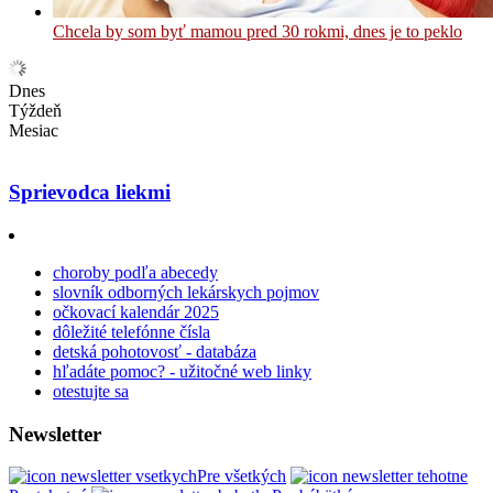
Chcela by som byť mamou pred 30 rokmi, dnes je to peklo
Dnes
Týždeň
Mesiac
Sprievodca liekmi
choroby podľa abecedy
slovník odborných lekárskych pojmov
očkovací kalendár 2025
dôležité telefónne čísla
detská pohotovosť - databáza
hľadáte pomoc? - užitočné web linky
otestujte sa
Newsletter
Pre všetkých