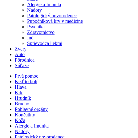
Alergie a Imunita
Nádory
Patologický novorodenec
Pupočníková krv v medicíne
Psychika
Zdravotníctvo
Iné
Sprievodca liekmi
Zvery
Auto
Pôrodnica
Súťaže
Prvá pomoc
Keď to bolí
Hlava
Krk
Hrudník
Brucho
Pohlavné orgány
Končatiny
Koža
Alergie a Imunita
Nádory
Patologický novorodenec