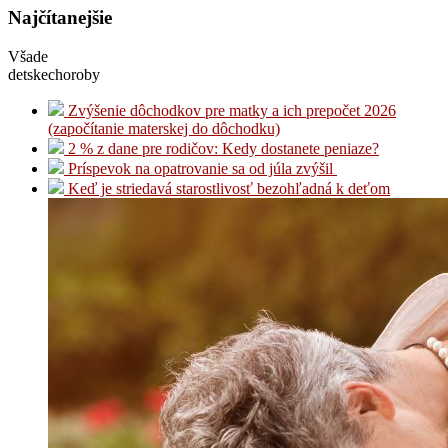
Najčítanejšie
Všade
detskechoroby
Zvýšenie dôchodkov pre matky a ich prepočet 2026
(započítanie materskej do dôchodku)
2 % z dane pre rodičov: Kedy dostanete peniaze?
Príspevok na opatrovanie sa od júla zvýšil
Keď je striedavá starostlivosť bezohľadná k deťom