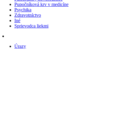
Pupočníková krv v medicíne
Psychika
Zdravotníctvo
Iné
Sprievodca liekmi
Úrazy