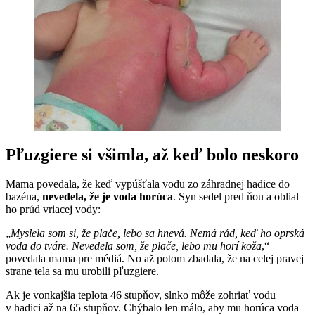
Pľuzgiere si všimla, až keď bolo neskoro
Mama povedala, že keď vypúšťala vodu zo záhradnej hadice do
bazéna,
nevedela, že je voda horúca
. Syn sedel pred ňou a oblial
ho prúd vriacej vody:
„
Myslela som si, že plače, lebo sa hnevá. Nemá rád, keď ho oprská
voda do tváre. Nevedela som, že plače, lebo mu horí koža
,“
povedala mama pre médiá. No až potom zbadala, že na celej pravej
strane tela sa mu urobili pľuzgiere.
Ak je vonkajšia teplota 46 stupňov, slnko môže zohriať vodu
v hadici až na 65 stupňov. Chýbalo len málo, aby mu horúca voda