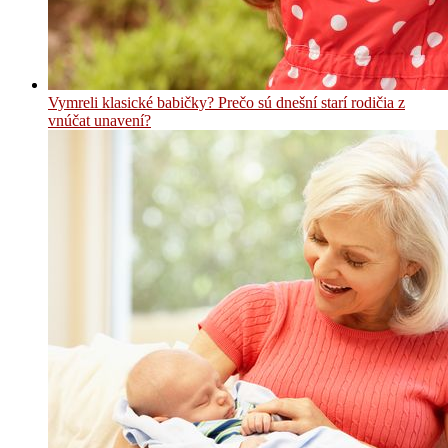
Vymreli klasické babičky? Prečo sú dnešní starí rodičia z
vnúčat unavení?