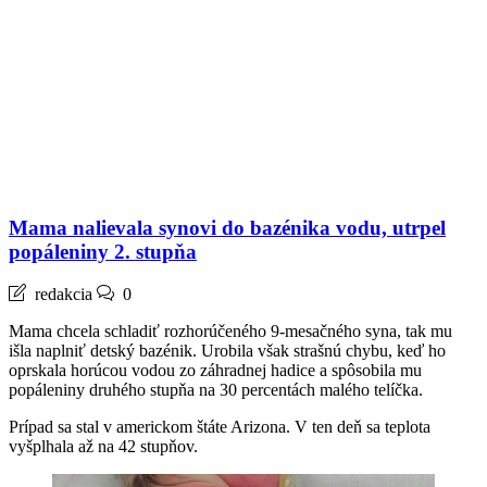
Mama nalievala synovi do bazénika vodu, utrpel
popáleniny 2. stupňa
redakcia
0
Mama chcela schladiť rozhorúčeného 9-mesačného syna, tak mu
išla naplniť detský bazénik. Urobila však strašnú chybu, keď ho
oprskala horúcou vodou zo záhradnej hadice a spôsobila mu
popáleniny druhého stupňa na 30 percentách malého telíčka.
Prípad sa stal v americkom štáte Arizona. V ten deň sa teplota
vyšplhala až na 42 stupňov.