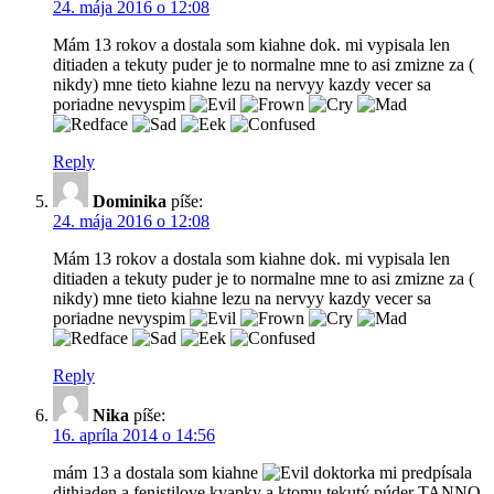
24. mája 2016 o 12:08
Mám 13 rokov a dostala som kiahne dok. mi vypisala len
ditiaden a tekuty puder je to normalne mne to asi zmizne za (
nikdy) mne tieto kiahne lezu na nervyy kazdy vecer sa
poriadne nevyspim
Reply
Dominika
píše:
24. mája 2016 o 12:08
Mám 13 rokov a dostala som kiahne dok. mi vypisala len
ditiaden a tekuty puder je to normalne mne to asi zmizne za (
nikdy) mne tieto kiahne lezu na nervyy kazdy vecer sa
poriadne nevyspim
Reply
Nika
píše:
16. apríla 2014 o 14:56
mám 13 a dostala som kiahne
doktorka mi predpísala
dithiaden a fenistilove kvapky a ktomu tekutý púder TANNO