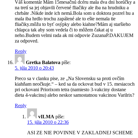
Váš komentár Mám 15mesačnú dcéru mala dva dni horúčky a
na tretí sa jej objavili červené fliačiky ale iba na hrudniku a
chrbáte .Nikde inde ich nemá.Bola som u doktora pozrel hu a
mala iba hrdlo trochu zapálené ale to ešte nemala tie
fliačiky.môžu to byť osýpky alebo kiahne?Mám aj staršieho
chlapca tak aby som vedela či to môžem čakat aj u
neho.Budem velmi rada ak mi odpovie ZuzanaP.DAKUJEM
za odpoved.
Reply
Gretka Balatova
píše:
5. júla 2010 o 20:43
Preco sa v clanku pise, ze „Na Slovensku sa proti ovčím
kiahňam neočkuje.“ – ked sa da ockovat bud v 15. mesiacoch
pri ockovani Priorixom tetra (namiesto 3-vakciny dostane
dieta 4-vakcinu) alebo neskor samostatnou vakcinou Varilrix?
Reply
vILMA
píše:
15. júla 2010 o 22:36
ASI ZE NIE POVINNE V ZAKLADNEJ SCHEME