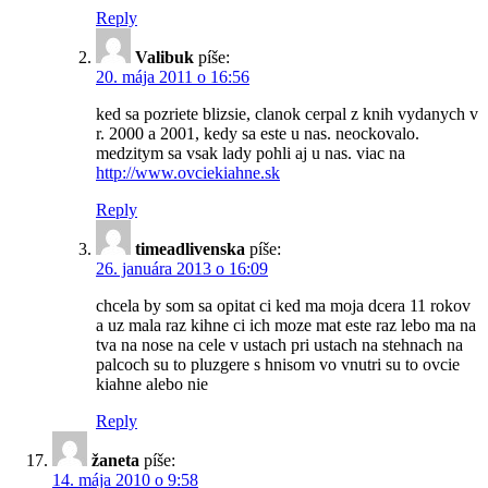
Reply
Valibuk
píše:
20. mája 2011 o 16:56
ked sa pozriete blizsie, clanok cerpal z knih vydanych v
r. 2000 a 2001, kedy sa este u nas. neockovalo.
medzitym sa vsak lady pohli aj u nas. viac na
http://www.ovciekiahne.sk
Reply
timeadlivenska
píše:
26. januára 2013 o 16:09
chcela by som sa opitat ci ked ma moja dcera 11 rokov
a uz mala raz kihne ci ich moze mat este raz lebo ma na
tva na nose na cele v ustach pri ustach na stehnach na
palcoch su to pluzgere s hnisom vo vnutri su to ovcie
kiahne alebo nie
Reply
žaneta
píše:
14. mája 2010 o 9:58