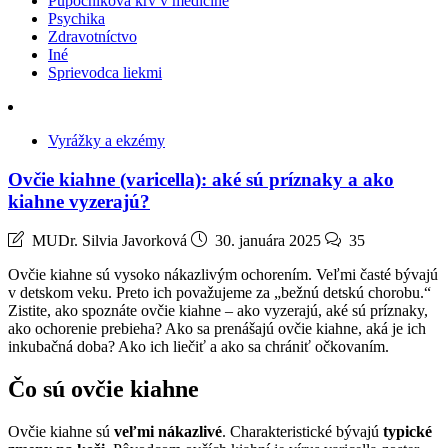
Pupočníková krv v medicíne
Psychika
Zdravotníctvo
Iné
Sprievodca liekmi
Vyrážky a ekzémy
Ovčie kiahne (varicella): aké sú príznaky a ako
kiahne vyzerajú?
MUDr. Silvia Javorková
30. januára 2025
35
Ovčie kiahne sú vysoko nákazlivým ochorením. Veľmi časté bývajú
v detskom veku. Preto ich považujeme za „bežnú detskú chorobu.“
Zistite, ako spoznáte ovčie kiahne – ako vyzerajú, aké sú príznaky,
ako ochorenie prebieha? Ako sa prenášajú ovčie kiahne, aká je ich
inkubačná doba? Ako ich liečiť a ako sa chrániť očkovaním.
Čo sú ovčie kiahne
Ovčie kiahne sú
veľmi nákazlivé
. Charakteristické bývajú
typické