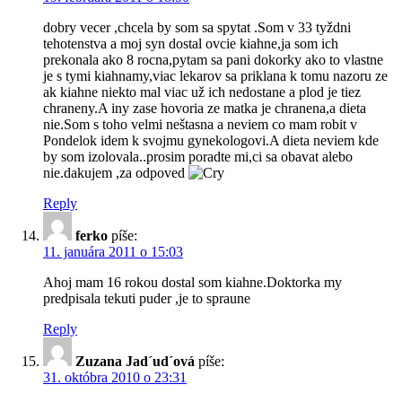
dobry vecer ,chcela by som sa spytat .Som v 33 tyždni
tehotenstva a moj syn dostal ovcie kiahne,ja som ich
prekonala ako 8 rocna,pytam sa pani dokorky ako to vlastne
je s tymi kiahnamy,viac lekarov sa priklana k tomu nazoru ze
ak kiahne niekto mal viac už ich nedostane a plod je tiez
chraneny.A iny zase hovoria ze matka je chranena,a dieta
nie.Som s toho velmi neštasna a neviem co mam robit v
Pondelok idem k svojmu gynekologovi.A dieta neviem kde
by som izolovala..prosim poradte mi,ci sa obavat alebo
nie.dakujem ,za odpoved
Reply
ferko
píše:
11. januára 2011 o 15:03
Ahoj mam 16 rokou dostal som kiahne.Doktorka my
predpisala tekuti puder ,je to spraune
Reply
Zuzana Jad´ud´ová
píše:
31. októbra 2010 o 23:31