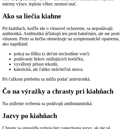
mierny výsev, teplotu vôbec nemusí mať.
Ako sa liečia kiahne
Pri kiahňach, keďže ide o vírusové ochorenie, sa nepodávajú
antibiotiká. Antibiotiká účinkujú len proti baktériám, ale nie proti
vírusom. Preto sa liečba obmedzuje na symptomatické opatrenia,
ako napríklad:
pokoj na lôžku (s deťmi nechodíme von!)
podávanie liekov znižujúcich horúčku,
vyvážený prísun tekutín,
kalorická, ale ľahko stráviteľná strava.
Pri ťažkom priebehu sa môžu podať antivirotiká.
Čo na výražky a chrasty pri kiahňach
Na zníženie svrbenia sa podávajú antihistaminiká.
Jazvy po kiahňach
Chrasty sa spravidla vyhoja bez zanechania jazvy, ak nie sú