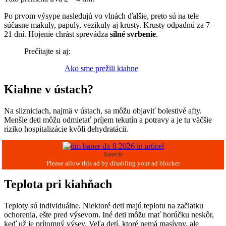
Po prvom výsype nasledujú vo vlnách ďalšie, preto sú na tele
súčasne makuly, papuly, vezikuly aj krusty. Krusty odpadnú za 7 –
21 dní. Hojenie chrást sprevádza
silné svrbenie
.
Prečítajte si aj:
Ako sme prežili kiahne
Kiahne v ústach?
Na slizniciach, najmä v ústach, sa môžu objaviť bolestivé afty.
Menšie deti môžu odmietať príjem tekutín a potravy a je tu väčšie
riziko hospitalizácie kvôli dehydratácii.
Inzercia
Teplota pri kiahňach
Teploty sú individuálne. Niektoré deti majú teplotu na začiatku
ochorenia, ešte pred výsevom. Iné deti môžu mať horúčku neskôr,
keď už je prítomný výsev. Veľa detí, ktoré nemá masívny, ale