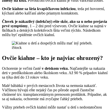
zmeny na koži.
Pôvodcom ovčích kiahní je vírus varicella-zoster.
Ovčie kiahne sa šíria kvapôčkovou infekciou
, teda pri hovorení,
kýchaní alebo kašľaní alebo priamym kontaktom.
Človek je nákazlivý (infekčný) ešte skôr, ako sa u neho prejavia
prvé symptómy
, 1 – 2 dni pred výsevom. Ovčie kiahne sa najmä v
škôlkach a detských kolektívoch šíria veľmi rýchlo. Následkom
môžu byť epidémie ovčích kiahní.
iStock
Ovčie kiahne – kto je najviac ohrozený?
Ochorenie je veľmi časté
v detskom veku.
Najčastejšie sa nakazia
deti v predškolskom alebo školskom veku. Až 90 % prípadov kiahní
sa týka detí do 13 rokov veku.
Malé bábätká v prvých mesiacoch života sa nemusia nakaziť.
Väčšinou bývajú ešte nejaký čas po pôrode aspoň čiastočne
chránené tzv. transplancentárnym prenosom protilátok. Prípadne, ak
sa aj nakazia, ochorenie má zvyčajne ľahký priebeh.
Vážny priebeh ovčích kiahní môže nastať u detí s nedostatočnou