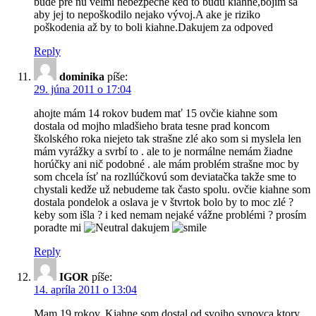
bude pre nu velmi nebezpečné ked to budu kiahne,bojím sa
aby jej to nepoškodilo nejako vývoj.A ake je riziko
poškodenia až by to boli kiahne.Dakujem za odpoved
Reply
dominika
píše:
29. júna 2011 o 17:04
ahojte mám 14 rokov budem mať 15 ovčie kiahne som
dostala od mojho mladšieho brata tesne prad koncom
školského roka niejeto tak strašne zlé ako som si myslela len
mám vyrážky a svrbí to . ale to je normálne nemám žiadne
horúčky ani nič podobné . ale mám problém strašne moc by
som chcela ísť na rozllúčkovú som deviatačka takže sme to
chystali kedže už nebudeme tak často spolu. ovčie kiahne som
dostala pondelok a oslava je v štvrtok bolo by to moc zlé ?
keby som išla ? i ked nemam nejaké vážne problémi ? prosím
poradte mi
dakujem
Reply
IGOR
píše:
14. apríla 2011 o 13:04
Mam 19 rokov. Kiahne som dostal od svojho synovca ktory