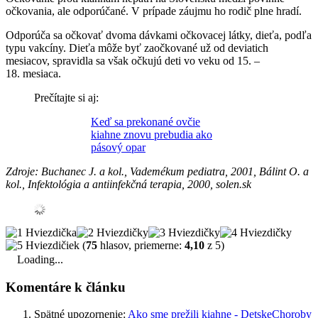
očkovania, ale odporúčané. V prípade záujmu ho rodič plne hradí.
Odporúča sa očkovať dvoma dávkami očkovacej látky, dieťa, podľa
typu vakcíny. Dieťa môže byť zaočkované už od deviatich
mesiacov, spravidla sa však očkujú deti vo veku od 15. –
18. mesiaca.
Prečítajte si aj:
Keď sa prekonané ovčie
kiahne znovu prebudia ako
pásový opar
Zdroje:
Buchanec J. a kol., Vademékum pediatra, 2001, Bálint O. a
kol., Infektológia a antiinfekčná terapia, 2000, solen.sk
(
75
hlasov, priemerne:
4,10
z 5)
Loading...
Komentáre k článku
Spätné upozornenie:
Ako sme prežili kiahne - DetskeChoroby