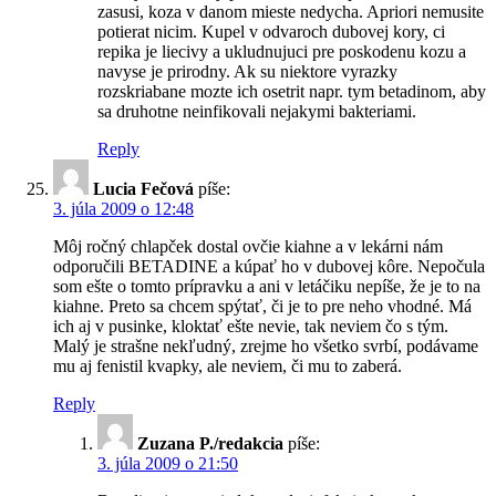
zasusi, koza v danom mieste nedycha. Apriori nemusite
potierat nicim. Kupel v odvaroch dubovej kory, ci
repika je liecivy a ukludnujuci pre poskodenu kozu a
navyse je prirodny. Ak su niektore vyrazky
rozskriabane mozte ich osetrit napr. tym betadinom, aby
sa druhotne neinfikovali nejakymi bakteriami.
Reply
Lucia Fečová
píše:
3. júla 2009 o 12:48
Môj ročný chlapček dostal ovčie kiahne a v lekárni nám
odporučili BETADINE a kúpať ho v dubovej kôre. Nepočula
som ešte o tomto prípravku a ani v letáčiku nepíše, že je to na
kiahne. Preto sa chcem spýtať, či je to pre neho vhodné. Má
ich aj v pusinke, kloktať ešte nevie, tak neviem čo s tým.
Malý je strašne nekľudný, zrejme ho všetko svrbí, podávame
mu aj fenistil kvapky, ale neviem, či mu to zaberá.
Reply
Zuzana P./redakcia
píše:
3. júla 2009 o 21:50