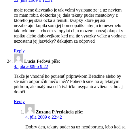
22. júla 2009 o 12:31
moje rocne dievcatko je tak velmi vysipane ze ja uz neviem
co mam robit. doktorka jej dala tekuty puder mentolovy z
ktoreho jej slzia ocka a fenistil kvapky ktore jej asi
nezaberaju. kupila som jej homeopatika aby ju to nesvrbelo
tak uvidime… chcem sa opytat ci ju mozem naozaj okupat v
repiku alebo dubovejkore ked ma tie vyrazky velke a vodnate.
nezostanu jej jazvicky? dakujem za odpoved
Reply
Lucia Fečová
píše:
4. júla 2009 o 9:22
Takže je vhodné ho potierať prípravkom Betadine alebo by
ste nám odporučili niečo iné?? Potierali sme ho aj tekutým
púdrom, ale malý má celú tváričku osypanú a vtieral si ho aj
do očí.
Reply
Zuzana P./redakcia
píše:
4. júla 2009 o 22:42
Dobry den, tekuty puder sa uz neodporuca, lebo ked sa