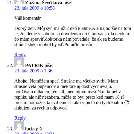
Zuzana Ševčíková
píše:
23. júla 2009 o 10:58
Váš komentár
Dobrý deň. Môj syn má už 2 deň kiahne.Ale najhoršie na tom
je, že ideme v sobotu na dovolenku do Chorvácka.Ja neviem
čo mám spraviť,doktorka nám povedala, že ak sa budeme
strániť slnka mohol by ísť.Poraďte prosím.
Reply
PATRIK
píše:
23. júla 2009 o 1:36
Ahojte. Nemôžem spať. Strašne ma všetko svrbí. Mam
strasne vela pupancov a niektore aj dost vycnievaju.
použivam ditiaden, fenistil, mentolovu mastičku, kupel v
repilku ale nič nezabera. môže to byť preto ked mam 18 r?
prosim pomožte. ta svrbenie su ako v pichi do tych kiahni 🙁
dakujem za rychlu odpoved
Reply
lucia
píše: