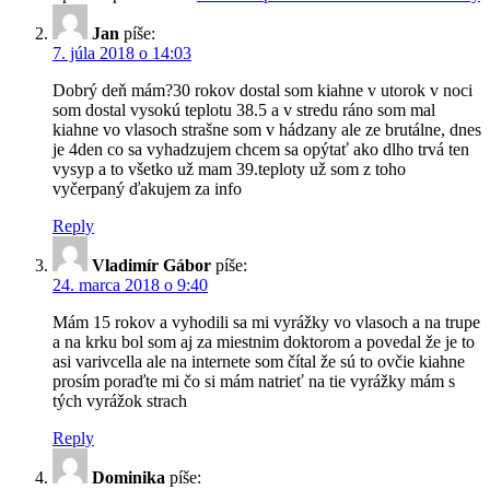
Jan
píše:
7. júla 2018 o 14:03
Dobrý deň mám?30 rokov dostal som kiahne v utorok v noci
som dostal vysokú teplotu 38.5 a v stredu ráno som mal
kiahne vo vlasoch strašne som v hádzany ale ze brutálne, dnes
je 4den co sa vyhadzujem chcem sa opýtať ako dlho trvá ten
vysyp a to všetko už mam 39.teploty už som z toho
vyčerpaný ďakujem za info
Reply
Vladimír Gábor
píše:
24. marca 2018 o 9:40
Mám 15 rokov a vyhodili sa mi vyrážky vo vlasoch a na trupe
a na krku bol som aj za miestnim doktorom a povedal že je to
asi varivcella ale na internete som čítal že sú to ovčie kiahne
prosím poraďte mi čo si mám natrieť na tie vyrážky mám s
tých vyrážok strach
Reply
Dominika
píše: