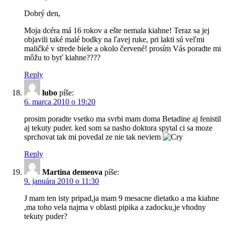
Dobrý den,
Moja dcéra má 16 rokov a ešte nemala kiahne! Teraz sa jej
objavili také malé bodky na ľavej ruke, pri lakti sú veľmi
maličké v strede biele a okolo červené! prosím Vás poradte mi
môžu to byť kiahne????
Reply
lubo
píše:
6. marca 2010 o 19:20
prosim poradte vsetko ma svrbi mam doma Betadine aj fenistil
aj tekuty puder. ked som sa nasho doktora spytal ci sa moze
sprchovat tak mi povedal ze nie tak neviem
Reply
Martina demeova
píše:
9. januára 2010 o 11:30
J mam ten isty pripad,ja mam 9 mesacne dietatko a ma kiahne
,ma toho vela najma v oblasti pipika a zadocku,je vhodny
tekuty puder?