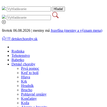
štvrtok 06.08.2026 | meniny má
Jozefína (meniny a význam mena)
detskechoroby.sk
Rodinka
Tehotenstvo
Babetko
Detské choroby
Prvá pomoc
Keď to bolí
Hlava
Krk
Hrudník
Brucho
Pohlavné orgány
Končatiny
Koža