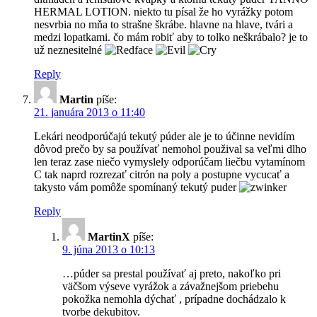
HERMAL LOTION. niekto tu písal že ho vyrážky potom
nesvrbia no mňa to strašne škrábe. hlavne na hlave, tvári a
medzi lopatkami. čo mám robiť aby to tolko neškrábalo? je to
už neznesitelné
Reply
Martin
píše:
21. januára 2013 o 11:40
Lekári neodporúčajú tekutý púder ale je to účinne nevidím
dôvod prečo by sa používať nemohol použival sa veľmi dlho
len teraz zase niečo vymyslely odporúčam liečbu vytamínom
C tak naprd rozrezať citrón na poly a postupne vycucať a
takysto vám pomôže spomínaný tekutý puder
Reply
MartinX
píše:
9. júna 2013 o 10:13
…púder sa prestal používať aj preto, nakoľko pri
väčšom výseve vyrážok a závažnejšom priebehu
pokožka nemohla dýchať , prípadne dochádzalo k
tvorbe dekubitov.