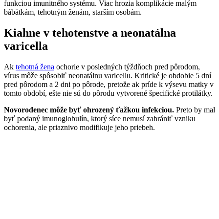
funkciou imunitného systému. Viac hrozia komplikácie malým
bábätkám, tehotným ženám, starším osobám.
Kiahne v tehotenstve a neonatálna
varicella
Ak
tehotná žena
ochorie v posledných týždňoch pred pôrodom,
vírus môže spôsobiť neonatálnu varicellu. Kritické je obdobie 5 dní
pred pôrodom a 2 dni po pôrode, pretože ak príde k výsevu matky v
tomto období, ešte nie sú do pôrodu vytvorené špecifické protilátky.
Novorodenec môže byť ohrozený ťažkou infekciou.
Preto by mal
byť podaný imunoglobulín, ktorý síce nemusí zabrániť vzniku
ochorenia, ale priaznivo modifikuje jeho priebeh.