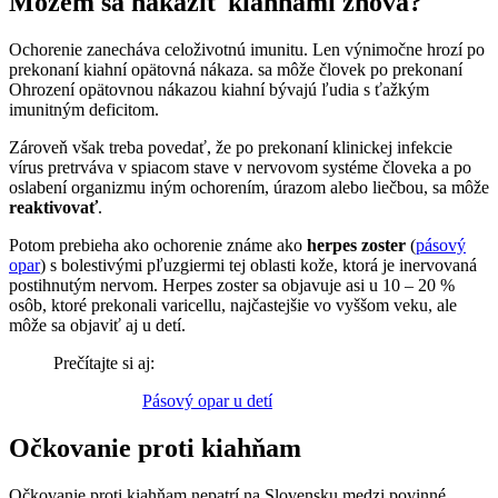
Môžem sa nakaziť kiahňami znova?
Ochorenie zanecháva celoživotnú imunitu. Len výnimočne hrozí po
prekonaní kiahní opätovná nákaza. sa môže človek po prekonaní
Ohrození opätovnou nákazou kiahní bývajú ľudia s ťažkým
imunitným deficitom.
Zároveň však treba povedať, že po prekonaní klinickej infekcie
vírus pretrváva v spiacom stave v nervovom systéme človeka a po
oslabení organizmu iným ochorením, úrazom alebo liečbou, sa môže
reaktivovať
.
Potom prebieha ako ochorenie známe ako
herpes zoster
(
pásový
opar
) s bolestivými pľuzgiermi tej oblasti kože, ktorá je inervovaná
postihnutým nervom. Herpes zoster sa objavuje asi u 10 – 20 %
osôb, ktoré prekonali varicellu, najčastejšie vo vyššom veku, ale
môže sa objaviť aj u detí.
Prečítajte si aj:
Pásový opar u detí
Očkovanie proti kiahňam
Očkovanie proti kiahňam nepatrí na Slovensku medzi povinné