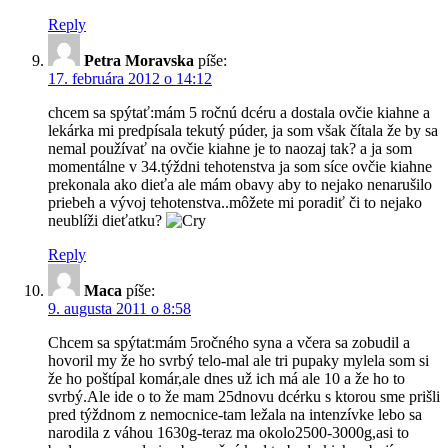
Reply
Petra Moravska
píše:
17. februára 2012 o 14:12
chcem sa spýtať:mám 5 ročnú dcéru a dostala ovčie kiahne a
lekárka mi predpísala tekutý púder, ja som však čítala že by sa
nemal používať na ovčie kiahne je to naozaj tak? a ja som
momentálne v 34.týždni tehotenstva ja som síce ovčie kiahne
prekonala ako dieťa ale mám obavy aby to nejako nenarušilo
priebeh a vývoj tehotenstva..môžete mi poradiť či to nejako
neublíži dieťatku?
Reply
Maca
píše:
9. augusta 2011 o 8:58
Chcem sa spýtat:mám 5ročného syna a včera sa zobudil a
hovoril my že ho svrbý telo-mal ale tri pupaky mylela som si
že ho poštípal komár,ale dnes už ich má ale 10 a že ho to
svrbý.Ale ide o to že mam 25dnovu dcérku s ktorou sme prišli
pred týždnom z nemocnice-tam ležala na intenzívke lebo sa
narodila z váhou 1630g-teraz ma okolo2500-3000g,asi to