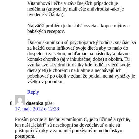
Vitamínová liečba v závažnejších prípadoch je
neúčinná (zmysel by mali ešte antivirotiká -ako je
uvedené v článku).
Najväčší problém je tu slabá osveta a kopec mýtov a
babských receptov.
Ďalšou skupinkou sú psychopatický rodičia, snažiaci sa
za každú cenu infikovať svoje dieťa aby to malo do
dospelosti za sebou, nehľadiac na následky a hlavne
kontakt chorého (aj v inkubačnej dobe) s okolím. Tu
vznika svojský druh turistiky kde rodičia vlečú svoje
dieťa(deti) k chorému na kiahne a nechávajú ich
pobehovať po okolí v zdaní že pokiaľ nemá vyrážky je
všetko v poriadku.
Reply
dasenka
píše:
17. mája 2012 o 12:28
Prosím pozrite si liečbu vitamínom C, je to účinné a rýchle,
len naši „lekári“ sú neschopní sa dovzdelávať a nie sú
prístupní už roky v zahraničí používaným medicínskym
postupom.