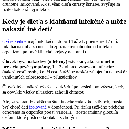
druhotne infikované. Ak si však dieťa chrasty škriabe, zvyšuje sa
riziko bakteriálnej infekcie.
Kedy je dieťa s kiahňami infekčné a môže
nakaziť iné deti?
Ovčie kiahne
majú inkubačnú dobu 14 až 21, priemerne 17 dní.
Inkubačná doba znamená bezpríznakové obdobie od infekcie
organizmu po prvé klinické prejavy ochorenia.
Človek b
ýva
nákazlivý (infekčný) ešte skôr, ako sa u neho
prejavia prvé symptómy
, 1 – 2 dni pred výsevom. Infekciozita
(nákazlivosť) osoby končí cca. 3 týždne neskôr zahojením najneskôr
vzniknutých eflorescencií – pľuzgierikov.
Človek býva nákazlivý ešte asi 4-5 dní po poslednom výseve, kedy
sa obvykle všetky pľuzgiere zahojili chrastou.
Aby sa zabránilo ďalšiemu šíreniu ochorenia v kolektívoch, musia
byť choré deti
izolované
v domácnosti. Pri riziku ťažkého priebehu
ochorenia sa odporúča podať varicella – zoster imúnny globulín
deťom, ktoré prišli do kontaktu s chorým.