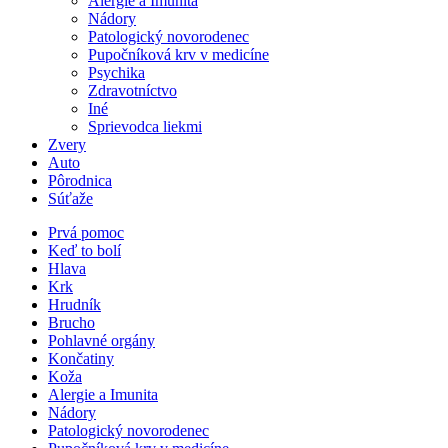
Alergie a Imunita
Nádory
Patologický novorodenec
Pupočníková krv v medicíne
Psychika
Zdravotníctvo
Iné
Sprievodca liekmi
Zvery
Auto
Pôrodnica
Súťaže
Prvá pomoc
Keď to bolí
Hlava
Krk
Hrudník
Brucho
Pohlavné orgány
Končatiny
Koža
Alergie a Imunita
Nádory
Patologický novorodenec