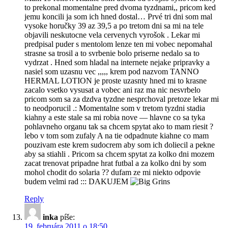
to prekonal momentalne pred dvoma tyzdnami,, pricom ked
jemu koncili ja som ich hned dostal… Prvé tri dni som mal
vysoke horučky 39 az 39,5 a po tretom dni sa mi na tele
objavili neskutocne vela cervenych vyrošok . Lekar mi
predpisal puder s mentolom lenze ten mi vobec nepomahal
strasne sa trosil a to svrbenie bolo priserne nedalo sa to
vydrzat . Hned som hladal na internete nejake pripravky a
nasiel som uzasnu vec ,,,,, krem pod nazvom TANNO
HERMAL LOTION je proste uzasnty hned mi to krasne
zacalo vsetko vysusat a vobec ani raz ma nic nesvrbelo
pricom som sa za dzdva tyzdne nesprchoval pretoze lekar mi
to neodporucil .: Momentalne som v tretom tyzdni stadia
kiahny a este stale sa mi robia nove — hlavne co sa tyka
pohlavneho organu tak sa chcem spytat ako to mam riesit ?
lebo v tom som zufaly A na tie odpadnute kiahne co mam
pouzivam este krem sudocrem aby som ich doliecil a pekne
aby sa stiahli . Pricom sa chcem spytat za kolko dni mozem
zacat trenovat pripadne hrat futbal a za kolko dni by som
mohol chodit do solaria ?? dufam ze mi niekto odpovie
budem velmi rad ::: DAKUJEM
Reply
inka
píše:
19. februára 2011 o 18:50