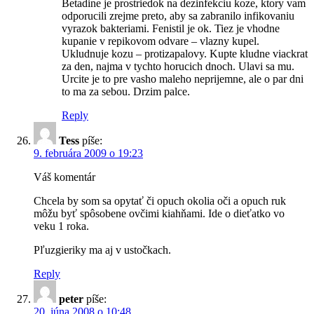
Betadine je prostriedok na dezinfekciu koze, ktory vam
odporucili zrejme preto, aby sa zabranilo infikovaniu
vyrazok bakteriami. Fenistil je ok. Tiez je vhodne
kupanie v repikovom odvare – vlazny kupel.
Ukludnuje kozu – protizapalovy. Kupte kludne viackrat
za den, najma v tychto horucich dnoch. Ulavi sa mu.
Urcite je to pre vasho maleho neprijemne, ale o par dni
to ma za sebou. Drzim palce.
Reply
Tess
píše:
9. februára 2009 o 19:23
Váš komentár
Chcela by som sa opytať či opuch okolia oči a opuch ruk
môžu byť spôsobene ovčimi kiahňami. Ide o dieťatko vo
veku 1 roka.
Pľuzgieriky ma aj v ustočkach.
Reply
peter
píše:
20. júna 2008 o 10:48