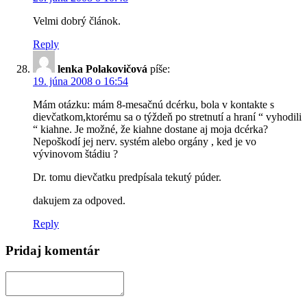
Velmi dobrý článok.
Reply
lenka Polakovičová
píše:
19. júna 2008 o 16:54
Mám otázku: mám 8-mesačnú dcérku, bola v kontakte s
dievčatkom,ktorému sa o týždeň po stretnutí a hraní “ vyhodili
“ kiahne. Je možné, že kiahne dostane aj moja dcérka?
Nepoškodí jej nerv. systém alebo orgány , ked je vo
vývinovom štádiu ?
Dr. tomu dievčatku predpísala tekutý púder.
dakujem za odpoved.
Reply
Pridaj komentár