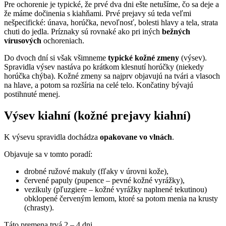
Pre ochorenie je typické, že prvé dva dni ešte netušíme, čo sa deje a
že máme dočinenia s kiahňami. Prvé prejavy sú teda veľmi
nešpecifické: únava, horúčka, nevoľnosť, bolesti hlavy a tela, strata
chuti do jedla. Príznaky sú rovnaké ako pri iných
bežných
vírusových
ochoreniach.
Do dvoch dní si však všimneme
typické kožné zmeny
(výsev).
Spravidla výsev nastáva po krátkom klesnutí horúčky (niekedy
horúčka chýba). Kožné zmeny sa najprv objavujú na tvári a vlasoch
na hlave, a potom sa rozšíria na celé telo. Končatiny bývajú
postihnuté menej.
Výsev kiahní (kožné prejavy kiahní)
K výsevu spravidla dochádza
opakovane vo vlnách
.
Objavuje sa v tomto poradí:
drobné ružové makuly (fľaky v úrovni kože),
červené papuly (pupence – pevné kožné vyrážky),
vezikuly (pľuzgiere – kožné vyrážky naplnené tekutinou)
obklopené červeným lemom, ktoré sa potom menia na krusty
(chrasty).
Táto premena trvá 2 – 4 dni.