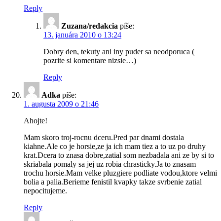
Reply
Zuzana/redakcia
píše:
13. januára 2010 o 13:24
Dobry den, tekuty ani iny puder sa neodporuca (
pozrite si komentare nizsie…)
Reply
Adka
píše:
1. augusta 2009 o 21:46
Ahojte!
Mam skoro troj-rocnu dceru.Pred par dnami dostala
kiahne.Ale co je horsie,ze ja ich mam tiez a to uz po druhy
krat.Dcera to znasa dobre,zatial som nezbadala ani ze by si to
skriabala pomaly sa jej uz robia chrasticky.Ja to znasam
trochu horsie.Mam velke pluzgiere podliate vodou,ktore velmi
bolia a palia.Berieme fenistil kvapky takze svrbenie zatial
nepocitujeme.
Reply