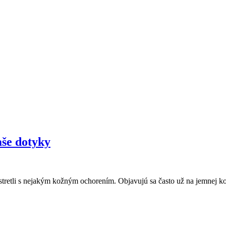
aše dotyky
 nestretli s nejakým kožným ochorením. Objavujú sa často už na jemnej