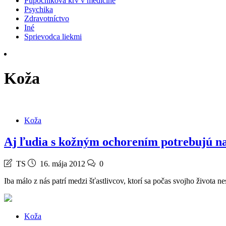
Pupočníková krv v medicíne
Psychika
Zdravotníctvo
Iné
Sprievodca liekmi
Koža
Koža
Aj ľudia s kožným ochorením potrebujú n
TS
16. mája 2012
0
Iba málo z nás patrí medzi šťastlivcov, ktorí sa počas svojho života
Koža