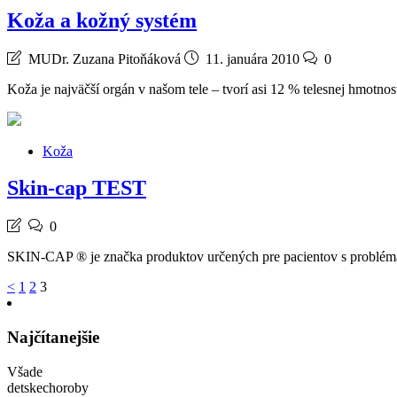
Koža a kožný systém
MUDr. Zuzana Pitoňáková
11. januára 2010
0
Koža je najväčší orgán v našom tele – tvorí asi 12 % telesnej hmotno
Koža
Skin-cap TEST
0
SKIN-CAP ® je značka produktov určených pre pacientov s problémam
Stránkovanie
<
1
2
3
príspevkov
Najčítanejšie
Všade
detskechoroby