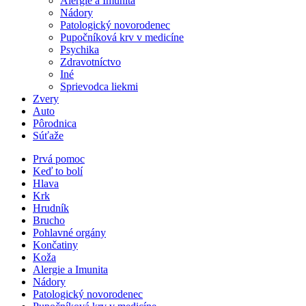
Alergie a Imunita
Nádory
Patologický novorodenec
Pupočníková krv v medicíne
Psychika
Zdravotníctvo
Iné
Sprievodca liekmi
Zvery
Auto
Pôrodnica
Súťaže
Prvá pomoc
Keď to bolí
Hlava
Krk
Hrudník
Brucho
Pohlavné orgány
Končatiny
Koža
Alergie a Imunita
Nádory
Patologický novorodenec