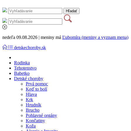
nedeľa 09.08.2026 | meniny má
Ľubomíra (meniny a vyznam mena)
detskechoroby.sk
Rodinka
Tehotenstvo
Babetko
Detské choroby
Prvá pomoc
Keď to bolí
Hlava
Krk
Hrudník
Brucho
Pohlavné orgány
Končatiny
Koža