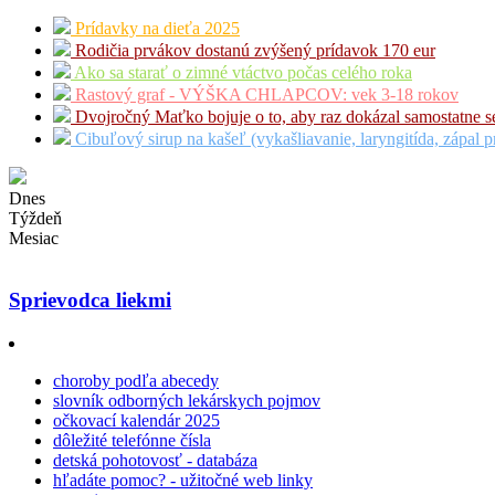
Prídavky na dieťa 2025
Rodičia prvákov dostanú zvýšený prídavok 170 eur
Ako sa starať o zimné vtáctvo počas celého roka
Rastový graf - VÝŠKA CHLAPCOV: vek 3-18 rokov
Dvojročný Maťko bojuje o to, aby raz dokázal samostatne s
Cibuľový sirup na kašeľ (vykašliavanie, laryngitída, zápal p
Dnes
Týždeň
Mesiac
Sprievodca liekmi
choroby podľa abecedy
slovník odborných lekárskych pojmov
očkovací kalendár 2025
dôležité telefónne čísla
detská pohotovosť - databáza
hľadáte pomoc? - užitočné web linky