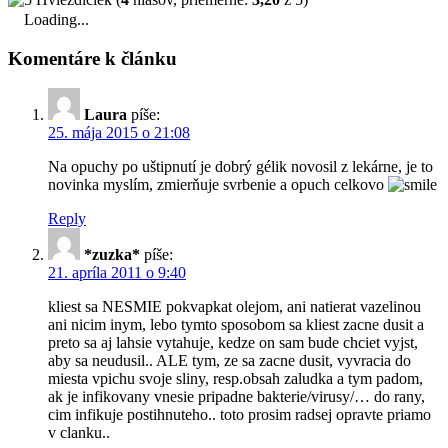
Loading...
Komentáre k článku
Laura
píše:
25. mája 2015 o 21:08
Na opuchy po uštipnutí je dobrý gélik novosil z lekárne, je to
novinka myslím, zmierňuje svrbenie a opuch celkovo
Reply
*zuzka*
píše:
21. apríla 2011 o 9:40
kliest sa NESMIE pokvapkat olejom, ani natierat vazelinou
ani nicim inym, lebo tymto sposobom sa kliest zacne dusit a
preto sa aj lahsie vytahuje, kedze on sam bude chciet vyjst,
aby sa neudusil.. ALE tym, ze sa zacne dusit, vyvracia do
miesta vpichu svoje sliny, resp.obsah zaludka a tym padom,
ak je infikovany vnesie pripadne bakterie/virusy/… do rany,
cim infikuje postihnuteho.. toto prosim radsej opravte priamo
v clanku..