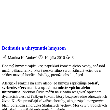
Bodnutie a uhryznutie hmyzom
Martina Kačániová
10. júla 2016
3
Bodavý hmyz cicajúci krv, napríklad komáre alebo ovady, spôsobí
malú, páliacu ranku, ktorá neskôr silno svrbí. Žihadlá včiel, ôs a
sršňov mávajú horšie následky, pretože obsahujú jed.
Alergická reakcia na sliny alebo jed hmyzu zapríčiňuje
bolesť,
svrbenie, sčervenanie a opuch na mieste vpichu alebo
uhryznutia
. Niektorí ľudia môžu na žihadlo reagovať opuchom
dýchacích ciest až ťažkým šokom, ktorý bezprostredne ohrozuje ich
život. Kliešte prenášajú závažné choroby, ako je zápal mozgových
blán, borelióza a horúčka Skalnatých vrchov. Moskyty v tropických
oblastiach prenášajú nebezpečnú maláriu.