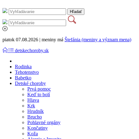
piatok 07.08.2026 | meniny má
Štefánia (meniny a význam mena)
detskechoroby.sk
Rodinka
Tehotenstvo
Babetko
Detské choroby
Prvá pomoc
Keď to bolí
Hlava
Krk
Hrudník
Brucho
Pohlavné orgány
Končatiny
Koža