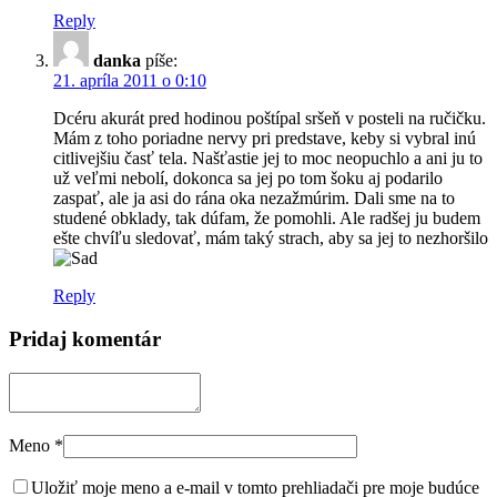
Reply
danka
píše:
21. apríla 2011 o 0:10
Dcéru akurát pred hodinou poštípal sršeň v posteli na ručičku.
Mám z toho poriadne nervy pri predstave, keby si vybral inú
citlivejšiu časť tela. Našťastie jej to moc neopuchlo a ani ju to
už veľmi nebolí, dokonca sa jej po tom šoku aj podarilo
zaspať, ale ja asi do rána oka nezažmúrim. Dali sme na to
studené obklady, tak dúfam, že pomohli. Ale radšej ju budem
ešte chvíľu sledovať, mám taký strach, aby sa jej to nezhoršilo
Reply
Pridaj komentár
Meno
*
Uložiť moje meno a e-mail v tomto prehliadači pre moje budúce