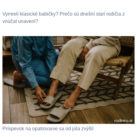
Vymreli klasické babičky? Prečo sú dnešní starí rodičia z
vnúčat unavení?
Príspevok na opatrovanie sa od júla zvýšil