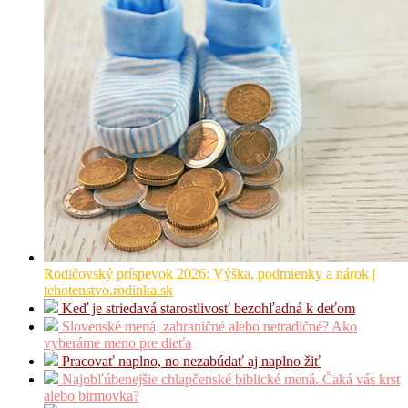
Rodičovský príspevok 2026: Výška, podmienky a nárok |
tehotenstvo.rodinka.sk
Keď je striedavá starostlivosť bezohľadná k deťom
Slovenské mená, zahraničné alebo netradičné? Ako
vyberáme meno pre dieťa
Pracovať naplno, no nezabúdať aj naplno žiť
Najobľúbenejšie chlapčenské biblické mená. Čaká vás krst
alebo birmovka?