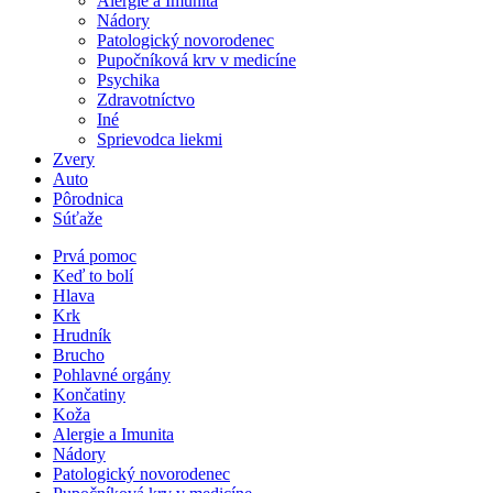
Alergie a Imunita
Nádory
Patologický novorodenec
Pupočníková krv v medicíne
Psychika
Zdravotníctvo
Iné
Sprievodca liekmi
Zvery
Auto
Pôrodnica
Súťaže
Prvá pomoc
Keď to bolí
Hlava
Krk
Hrudník
Brucho
Pohlavné orgány
Končatiny
Koža
Alergie a Imunita
Nádory
Patologický novorodenec