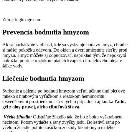
Zdroj: ingimage.com
Prevencia bodnutia hmyzom
Ak sa nachádzate v oblasti, kde sa vyskytuje bodavý hmyz, chráňte
si radšej pokožku odevom. Do okien a dverí umiestnite sieťky proti
hmyzu. Hmyz môžete aj odpudzovať, napríklad tým, že nepokrytú
pokožku potriete roztokom piatich kvapiek citronelového oleja v
šálke vody.
Liečenie bodnutia hmyzom
Svrbenie a pálenie po bodnutí hmyzom veľmi účinne tlmí pleťové
mlieko s hrabovým výťažkom a roztokom hemimorfitu.
Osvedčenými prostriedkami sú v týchto prípadoch aj
kocka ľadu,
gél z aloy pravej, alebo cibuľová šťava.
Včelie žihadlo:
Odstráňte žihadlo tak, že ho z boku vyškrabnete
nechtom. Potom vytlačte z rany zvyšky jedu. Bolestivú ranu po
včelom žihadle potrite kašičkou zo sódy bikarbóny a malého