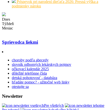
Príspevok pri narodení dieťaťa 2026: Presná výška a
podmienky nároku
Dnes
Týždeň
Mesiac
Sprievodca liekmi
choroby podľa abecedy
slovník odborných lekárskych pojmov
očkovací kalendár 2025
dôležité telefónne čísla
detská pohotovosť - databáza
hľadáte pomoc? - užitočné web linky
otestujte sa
Newsletter
Pre všetkých
Pre tehotné
Pre bábätká