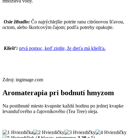
množstva vody.
Osie žihadlo:
Čo najrýchlejšie potrite ranu citrónovou šťavou,
octom, alebo škoricovým čajom; podľa potreby opakujte.
Kliešť:
prvá pomoc, keď zistíte, že dieťa má kliešťa.
Zdroj: ingimage.com
Aromaterapia pri bodnutí hmyzom
Na postihnuté miesto kvapnite každú hodinu po jednej kvapke
levanduľového a čajovníkového (Tea Tree) oleja.
(
4
hlasov, priemerne:
3,20
z 5)