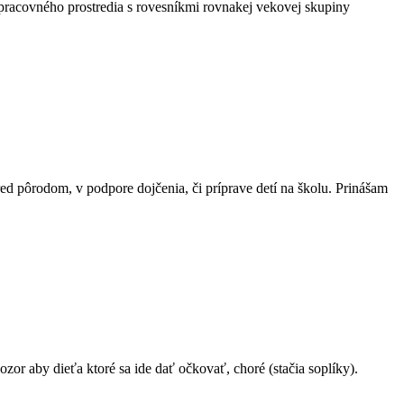
 pracovného prostredia s rovesníkmi rovnakej vekovej skupiny
ed pôrodom, v podpore dojčenia, či príprave detí na školu. Prinášam
zor aby dieťa ktoré sa ide dať očkovať, choré (stačia soplíky).