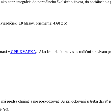
 ako napr. integrácia do normálneho školského života, do sociálneho a
(
10
hlasov, priemerne:
4,60
z 5)
praxi v
CPR KVAPKA
. Ako lektorka kurzov sa s rodičmi stretávam pr
 má predsa chrániť a nie poškodzovať. Aj pri očkovaní si treba dávať po
 štýl.