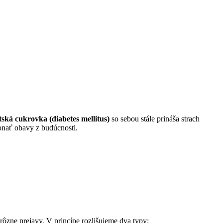
ská cukrovka (diabetes mellitus)
so sebou stále prináša strach
konať obavy z budúcnosti.
 rôzne prejavy. V princípe rozlišujeme dva typy: