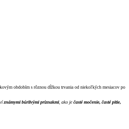
akovým obdobím s rôznou dĺžkou trvania od niekoľkých mesiacov po
aví
známymi búrlivými príznakmi
, ako je
časté močenie, časté pitie,