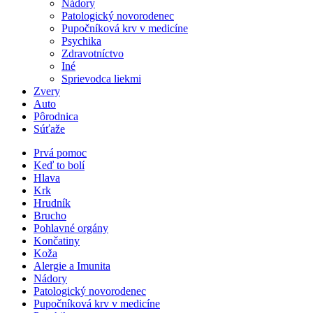
Nádory
Patologický novorodenec
Pupočníková krv v medicíne
Psychika
Zdravotníctvo
Iné
Sprievodca liekmi
Zvery
Auto
Pôrodnica
Súťaže
Prvá pomoc
Keď to bolí
Hlava
Krk
Hrudník
Brucho
Pohlavné orgány
Končatiny
Koža
Alergie a Imunita
Nádory
Patologický novorodenec
Pupočníková krv v medicíne