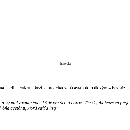
Inzercia
ná hladina cukru v krvi je predchádzaná asymptomatickým – bezprízn
 to by mal zaznamenať lekár pre deti a dorast. Detský diabetes sa prej
(
vôňa acetónu, ktorú cítiť z úst)“.