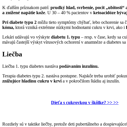
K ďalším príznakom patrí:
prudký hlad, svrbenie, pocit „ubitosti“ 
a znížené napätie kože
. U 30 – 40 % pacientov v
ketoacidóze bývaj
Pri diabete typu 2
môžu tieto symptómy chýbať, lebo ochorenie sa 
kóma,
ktorá vzniká extrémne nízkymi hodnotami cukru v krvi, ako i
Lekári udávajú vo výskyte
diabetu 1. typu
– resp. v čase, kedy sa c
mávajú častejší výskyt vírusových ochorení v anamnéze a diabetes sa 
Liečba
Liečba 1. typu diabetes nastáva
podávaním inzulínu.
Terapia diabetes typu 2. nastáva postupne. Najskôr treba urobiť poku
znižujúce hladinu cukru v krvi
a v pokročilom štádiu aj inzulín.
Dieťa s cukrovkou v škôlke? >> >>
Rozdiely sú v taktike liečby, pretože deti pubertálneho a dospievajú