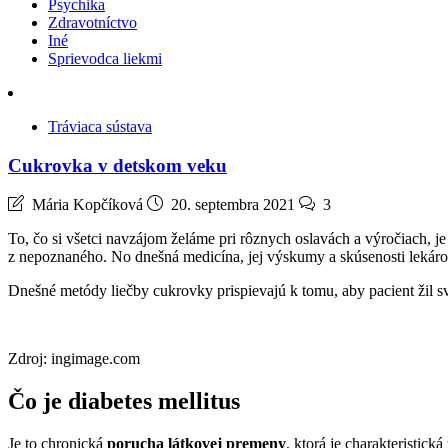
Psychika
Zdravotníctvo
Iné
Sprievodca liekmi
Tráviaca sústava
Cukrovka v detskom veku
Mária Kopčíková
20. septembra 2021
3
To, čo si všetci navzájom želáme pri rôznych oslavách a výročiach, je
z nepoznaného. No dnešná medicína, jej výskumy a skúsenosti lekár
Dnešné metódy liečby cukrovky prispievajú k tomu, aby pacient žil svo
Zdroj: ingimage.com
Čo je diabetes mellitus
Je to chronická
porucha látkovej premeny
, ktorá je charakteristic