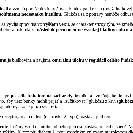
osti
a vzniká porušením inkrečných buniek pankreasu (podžalúdkovej
solútnemu nedostatku inzulínu
. Glukóza sa z potravy nemôže odbúrav
) sa vyvíja spravidla vo
vyššom veku.
Je charakteristický tým, že kmeň
iabetu sa pokladá za
následok permanentne vysokej hladiny cukru a 
línu
je bielkovina a zaujíma
centrálnu úlohu v regulácii celého ľuds
 napr.
po jedle bohatom na sacharidy
, inzulín, a uvoľňuje ho do krvi
to, aby tieto bunky mohli prijať a „zúžitkovať“ glukózu z krvi (
glukóz
e úlohy, ako je práca svalov).
é receptory málo citlivé (cukrovka 2. typu), nastáva problém.
enie
. Príčiny vzniku autoimunitného procesu zostávajú neobjasnené. Ve
a výživy.
K rozvoju diabetu 1. typu zásadným vplyvom
prispievajú di