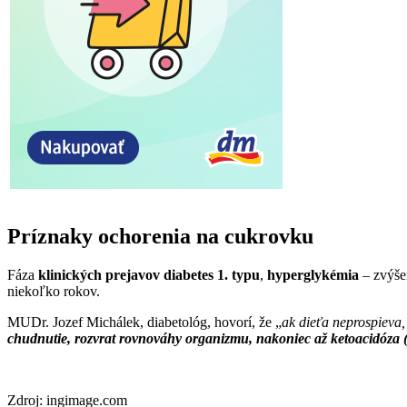
Príznaky ochorenia na cukrovku
Fáza
klinických prejavov diabetes 1. typu
,
hyperglykémia
– zvýše
niekoľko rokov.
MUDr. Jozef Michálek, diabetológ, hovorí, že „
a
k dieťa neprospieva,
chudnutie, rozvrat rovnováhy organizmu, nakoniec až ketoacidóza 
Zdroj: ingimage.com