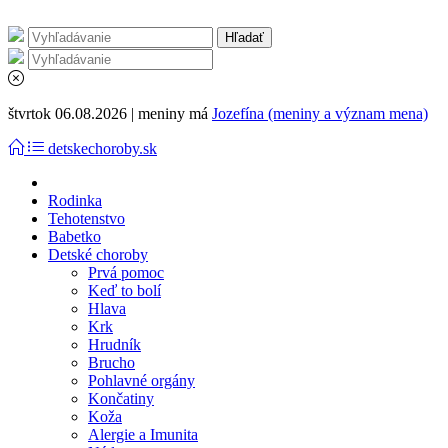
štvrtok 06.08.2026 | meniny má
Jozefína (meniny a význam mena)
detskechoroby.sk
Rodinka
Tehotenstvo
Babetko
Detské choroby
Prvá pomoc
Keď to bolí
Hlava
Krk
Hrudník
Brucho
Pohlavné orgány
Končatiny
Koža
Alergie a Imunita