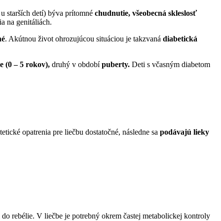
u starších detí) býva prítomné
chudnutie, všeobecná skleslosť
a na genitáliách.
né
. Akútnou život ohrozujúcou situáciou je takzvaná
diabetická
 (0 – 5 rokov),
druhý v období
puberty.
Deti s včasným diabetom
etetické opatrenia pre liečbu dostatočné, následne sa
podávajú lieky
do rebélie. V liečbe je potrebný okrem častej metabolickej kontroly