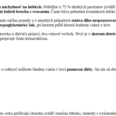
a náchylnosť na infekcie.
Približne u 75 % detských pacientov (zvlášť 
ú bolesti brucha s vracaním.
Často býva prítomná kvasinková infekci
často začína pomaly a v mnohých prípadoch
ostáva dlho nespozorova
hypoglykemický šok
, pri ktorom príliš klesnú hodnoty cukru v krvi.
ukrovka u dieťaťa prejaví, dva vekové vrcholy. Prvý je v
skorom detstve
prejavuje často ketoacidózou.
s o celkové zníženie hladiny cukru v krvi
pomocou diéty
. Ak nie sú di
ceho veku prežívajú chorobu zvlášť emočne hlboko, niekedy s vyústením 