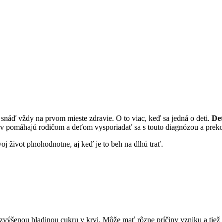
 snáď vždy na prvom mieste zdravie. O to viac, keď sa jedná o deti.
Det
ov pomáhajú rodičom a deťom vysporiadať sa s touto diagnózou a pre
j život plnohodnotne, aj keď je to beh na dlhú trať.
ká zvýšenou hladinou cukru v krvi. Môže mať rôzne príčiny vzniku a tiež