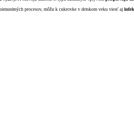
toimunitných procesov, môžu k cukrovke v detskom veku viesť aj
infe