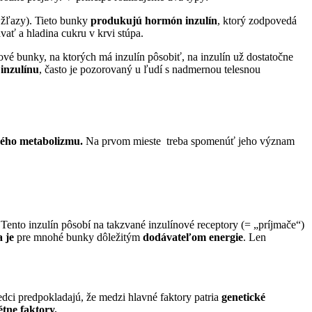
 žľazy). Tieto bunky
produkujú hormón inzulín
, ktorý zodpovedá
ať a hladina cukru v krvi stúpa.
ové bunky, na ktorých má inzulín pôsobiť, na inzulín už dostatočne
inzulínu
, často je pozorovaný u ľudí s nadmernou telesnou
kého metabolizmu.
Na prvom mieste treba spomenúť jeho význam
. Tento inzulín pôsobí na takzvané inzulínové receptory (= „príjmače“)
a je
pre mnohé bunky dôležitým
dodávateľom energie
. Len
dci predpokladajú, že medzi hlavné faktory patria
genetické
étne faktory.