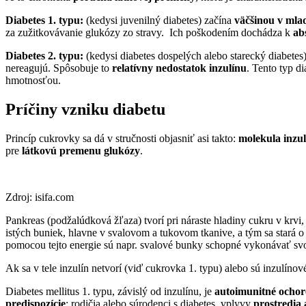
Diabetes 1. typu:
(kedysi juvenilný diabetes) začína
väčšinou v mlad
za zužitkovávanie glukózy zo stravy. Ich poškodením dochádza k
ab
Diabetes
2. typu:
(kedysi diabetes dospelých alebo starecký diabetes
nereagujú. Spôsobuje to
relatívny nedostatok inzulínu
. Tento typ d
hmotnosťou.
Príčiny vzniku diabetu
Princíp cukrovky sa dá v stručnosti objasniť asi takto:
molekula inzu
pre
látkovú premenu glukózy
.
Zdroj: isifa.com
Pankreas (podžalúdková žľaza) tvorí pri náraste hladiny cukru v krvi,
istých buniek, hlavne v svalovom a tukovom tkanive, a tým sa stará o 
pomocou tejto energie sú napr. svalové bunky schopné vykonávať svoj
Ak sa v tele inzulín netvorí (viď cukrovka 1. typu) alebo sú inzulínov
Diabetes mellitus 1. typu, závislý od inzulínu, je
autoimunitné ochor
predispozície
: rodičia alebo súrodenci s diabetes, vplyvy
prostredia 