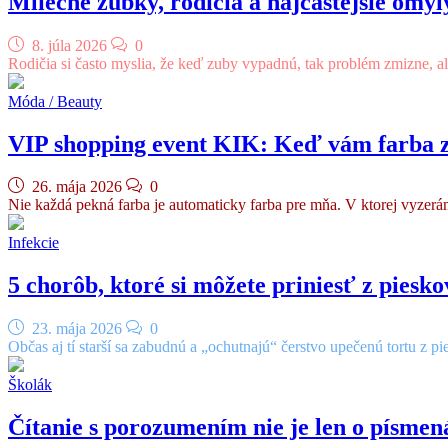
Mliečne zúbky, rodičia a najčastejšie omyl
8. júla 2026
0
Rodičia si často myslia, že keď zuby vypadnú, tak problém zmizne,
Móda / Beauty
VIP shopping event KIK: Keď vám farba 
26. mája 2026
0
Nie každá pekná farba je automaticky farba pre mňa. V ktorej vyzerám
Infekcie
5 chorôb, ktoré si môžete priniesť z piesko
23. mája 2026
0
Občas aj tí starší sa zabudnú a „ochutnajú“ čerstvo upečenú tortu z pi
Školák
Čítanie s porozumením nie je len o písme