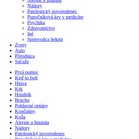
Alergie a Imunita
Nádory
Patologický novorodenec
Pupočníková krv v medicíne
Psychika
Zdravotníctvo
Iné
Sprievodca liekmi
Zvery
Auto
Pôrodnica
Súťaže
Prvá pomoc
Keď to bolí
Hlava
Krk
Hrudník
Brucho
Pohlavné orgány
Končatiny
Koža
Alergie a Imunita
Nádory
Patologický novorodenec