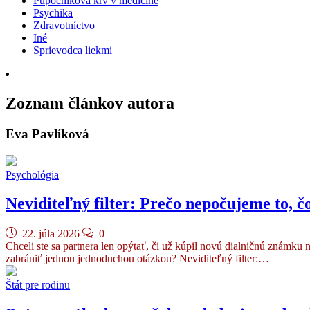
Pupočníková krv v medicíne
Psychika
Zdravotníctvo
Iné
Sprievodca liekmi
Zoznam článkov autora
Eva Pavlíková
Psychológia
Neviditeľný filter: Prečo nepočujeme to, č
22. júla 2026
0
Chceli ste sa partnera len opýtať, či už kúpil novú dialničnú známku 
zabrániť jednou jednoduchou otázkou? Neviditeľný filter:…
Štát pre rodinu