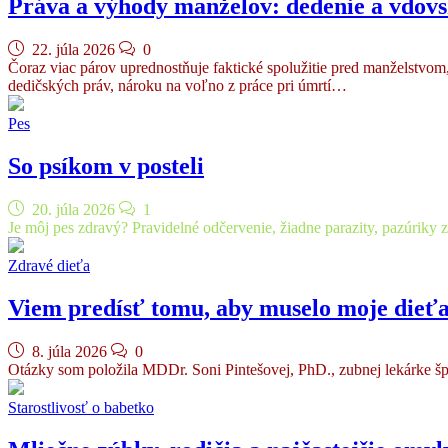
Práva a výhody manželov: dedenie a vdov
22. júla 2026
0
Čoraz viac párov uprednostňuje faktické spolužitie pred manželstvom,
dedičských práv, nároku na voľno z práce pri úmrtí…
Pes
So psíkom v posteli
20. júla 2026
1
Je môj pes zdravý? Pravidelné odčervenie, žiadne parazity, pazúriky za
Zdravé dieťa
Viem predísť tomu, aby muselo moje dieťa
8. júla 2026
0
Otázky som položila MDDr. Soni Pintešovej, PhD., zubnej lekárke špe
Starostlivosť o babetko