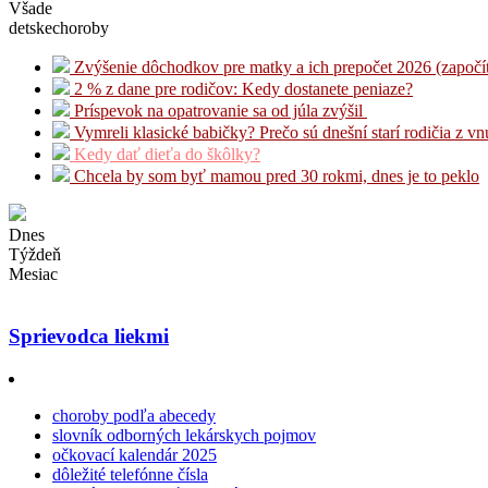
Všade
detskechoroby
Zvýšenie dôchodkov pre matky a ich prepočet 2026 (započí
2 % z dane pre rodičov: Kedy dostanete peniaze?
Príspevok na opatrovanie sa od júla zvýšil
Vymreli klasické babičky? Prečo sú dnešní starí rodičia z v
Kedy dať dieťa do škôlky?
Chcela by som byť mamou pred 30 rokmi, dnes je to peklo
Dnes
Týždeň
Mesiac
Sprievodca liekmi
choroby podľa abecedy
slovník odborných lekárskych pojmov
očkovací kalendár 2025
dôležité telefónne čísla