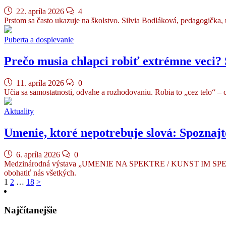
22. apríla 2026
4
Prstom sa často ukazuje na školstvo. Silvia Bodláková, pedagogička,
Puberta a dospievanie
Prečo musia chlapci robiť extrémne veci?
11. apríla 2026
0
Učia sa samostatnosti, odvahe a rozhodovaniu. Robia to „cez telo“ – 
Aktuality
Umenie, ktoré nepotrebuje slová: Spoznajt
6. apríla 2026
0
Medzinárodná výstava „UMENIE NA SPEKTRE / KUNST IM SPEKTRUM“ n
obohatiť nás všetkých.
Navigácia
1
2
…
18
>
v
článkoch
Najčítanejšie