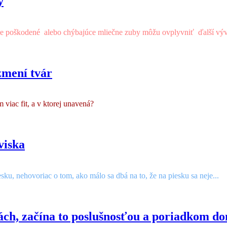
y
 ale poškodené alebo chýbajúce mliečne zuby môžu ovplyvniť ďalší výv
zmení tvár
 viac fit, a v ktorej unavená?
viska
esku, nehovoriac o tom, ako málo sa dbá na to, že na piesku sa neje...
nách, začína to poslušnosťou a poriadkom d