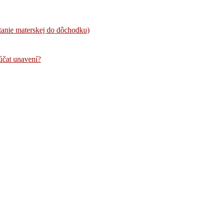
tanie materskej do dôchodku)
núčat unavení?