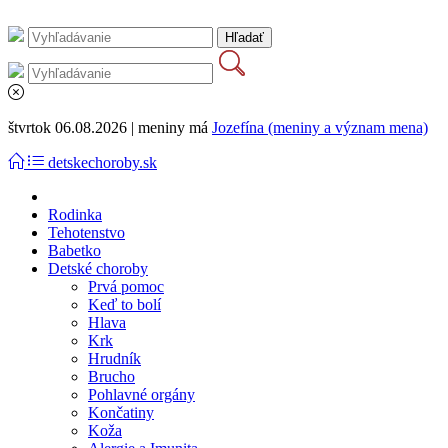
štvrtok 06.08.2026 | meniny má
Jozefína (meniny a význam mena)
detskechoroby.sk
Rodinka
Tehotenstvo
Babetko
Detské choroby
Prvá pomoc
Keď to bolí
Hlava
Krk
Hrudník
Brucho
Pohlavné orgány
Končatiny
Koža