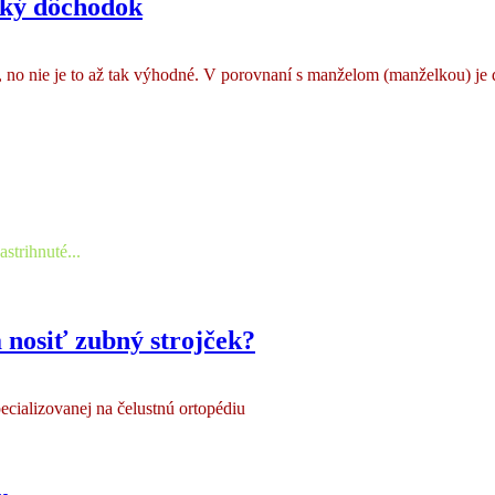
ský dôchodok
 no nie je to až tak výhodné. V porovnaní s manželom (manželkou) je d
strihnuté...
 nosiť zubný strojček?
cializovanej na čelustnú ortopédiu