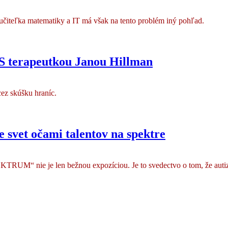
 učiteľka matematiky a IT má však na tento problém iný pohľad.
 S terapeutkou Janou Hillman
cez skúšku hraníc.
e svet očami talentov na spektre
ie je len bežnou expozíciou. Je to svedectvo o tom, že autizmus n