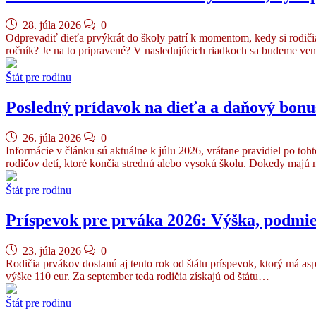
28. júla 2026
0
Odprevadiť dieťa prvýkrát do školy patrí k momentom, kedy si rodič
ročník? Je na to pripravené? V nasledujúcich riadkoch sa budeme v
Štát pre rodinu
Posledný prídavok na dieťa a daňový bon
26. júla 2026
0
Informácie v článku sú aktuálne k júlu 2026, vrátane pravidiel po 
rodičov detí, ktoré končia strednú alebo vysokú školu. Dokedy maj
Štát pre rodinu
Príspevok pre prváka 2026: Výška, podmie
23. júla 2026
0
Rodičia prvákov dostanú aj tento rok od štátu príspevok, ktorý má 
výške 110 eur. Za september teda rodičia získajú od štátu…
Štát pre rodinu