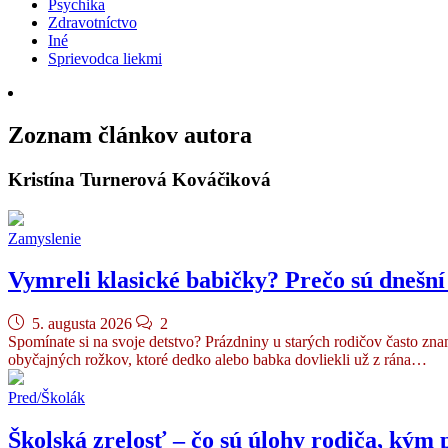
Psychika
Zdravotníctvo
Iné
Sprievodca liekmi
Zoznam článkov autora
Kristína Turnerová Kováčiková
Zamyslenie
Vymreli klasické babičky? Prečo sú dnešní 
5. augusta 2026
2
Spomínate si na svoje detstvo? Prázdniny u starých rodičov často zn
obyčajných rožkov, ktoré dedko alebo babka dovliekli už z rána…
Pred/Školák
Školská zrelosť – čo sú úlohy rodiča, kým 