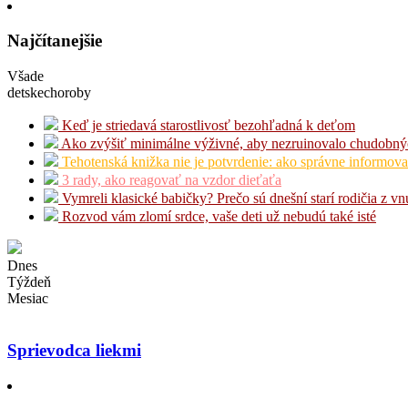
v
článkoch
Najčítanejšie
Všade
detskechoroby
Keď je striedavá starostlivosť bezohľadná k deťom
Ako zvýšiť minimálne výživné, aby nezruinovalo chudobný
Tehotenská knižka nie je potvrdenie: ako správne informova
3 rady, ako reagovať na vzdor dieťaťa
Vymreli klasické babičky? Prečo sú dnešní starí rodičia z v
Rozvod vám zlomí srdce, vaše deti už nebudú také isté
Dnes
Týždeň
Mesiac
Sprievodca liekmi