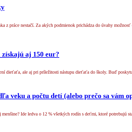
ky
olenka z práce nestačí. Za akých podmienok prichádza do úvahy možnos
 získajú aj 150 eur?
í dieťaťa, ale aj pri príležitosti nástupu dieťaťa do školy. Buď poskyt
ľa veku a počtu detí (alebo prečo sa vám op
j menšine? Ide ledva o 12 % všetkých rodín s deťmi, ktoré potrebujú st