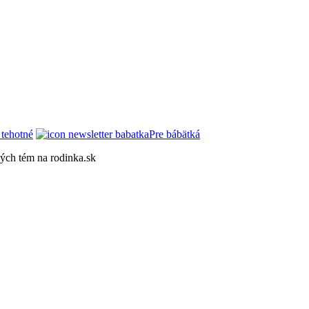
 tehotné
Pre bábätká
kých tém na rodinka.sk