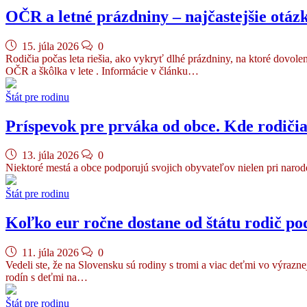
OČR a letné prázdniny – najčastejšie otáz
15. júla 2026
0
Rodičia počas leta riešia, ako vykryť dlhé prázdniny, na ktoré dov
OČR a škôlka v lete . Informácie v článku…
Štát pre rodinu
Príspevok pre prváka od obce. Kde rodičia
13. júla 2026
0
Niektoré mestá a obce podporujú svojich obyvateľov nielen pri naroden
Štát pre rodinu
Koľko eur ročne dostane od štátu rodič pod
11. júla 2026
0
Vedeli ste, že na Slovensku sú rodiny s tromi a viac deťmi vo výrazne
rodín s deťmi na…
Štát pre rodinu