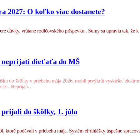
ra 2027: O koľko viac dostanete?
eré dávky, vrátane rodičovského príspevku . Sumy sa upravia tak, že 
 neprijatí dieťaťa do MŠ
lášku do škôlky v priebehu mája 2026, mohli prvýkrát vyskúšať elektroni
u.sk . Neprijali…
prijali do škôlky, 1. júla
l, ktoré podávali v priebehu mája. Systém ePrihlášky úspešne spracoval