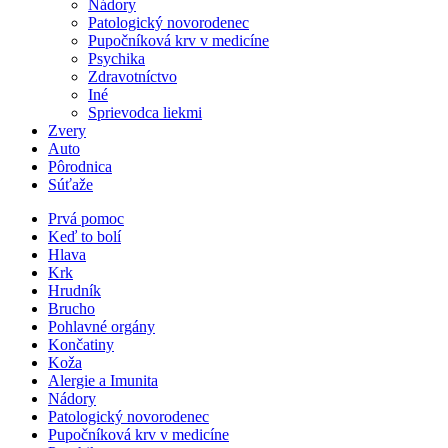
Nádory
Patologický novorodenec
Pupočníková krv v medicíne
Psychika
Zdravotníctvo
Iné
Sprievodca liekmi
Zvery
Auto
Pôrodnica
Súťaže
Prvá pomoc
Keď to bolí
Hlava
Krk
Hrudník
Brucho
Pohlavné orgány
Končatiny
Koža
Alergie a Imunita
Nádory
Patologický novorodenec
Pupočníková krv v medicíne