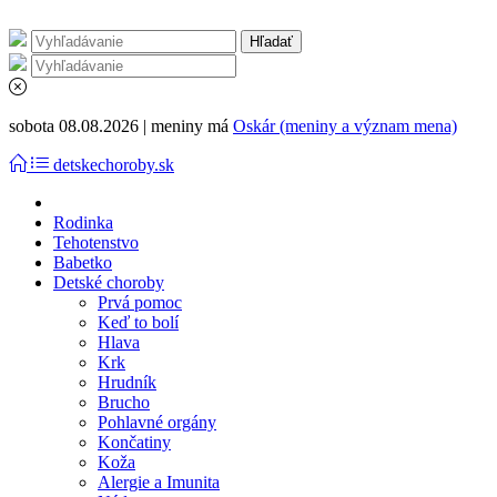
sobota 08.08.2026 | meniny má
Oskár (meniny a význam mena)
detskechoroby.sk
Rodinka
Tehotenstvo
Babetko
Detské choroby
Prvá pomoc
Keď to bolí
Hlava
Krk
Hrudník
Brucho
Pohlavné orgány
Končatiny
Koža
Alergie a Imunita