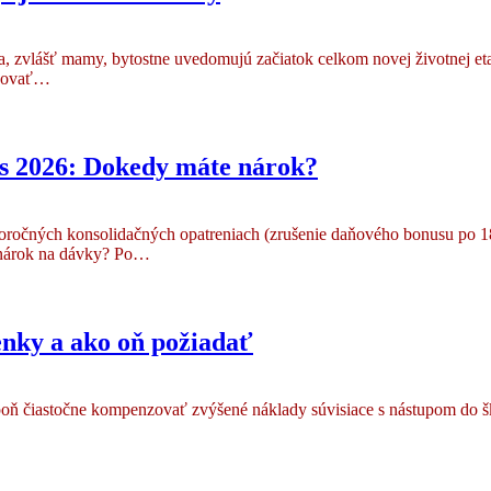
ia, zvlášť mamy, bytostne uvedomujú začiatok celkom novej životnej e
enovať…
us 2026: Dokedy máte nárok?
tohtoročných konsolidačných opatreniach (zrušenie daňového bonusu po
ú nárok na dávky? Po…
nky a ako oň požiadať
aspoň čiastočne kompenzovať zvýšené náklady súvisiace s nástupom do 