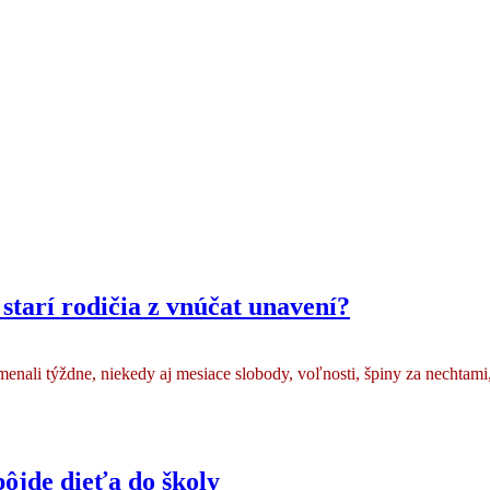
starí rodičia z vnúčat unavení?
amenali týždne, niekedy aj mesiace slobody, voľnosti, špiny za nechta
pôjde dieťa do školy