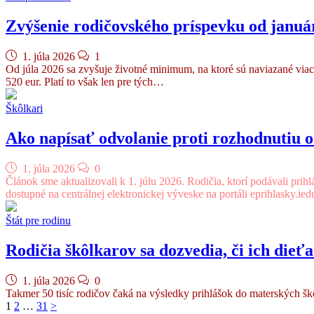
Zvýšenie rodičovského príspevku od januá
1. júla 2026
1
Od júla 2026 sa zvyšuje životné minimum, na ktoré sú naviazané viac
520 eur. Platí to však len pre tých…
Škôlkari
Ako napísať odvolanie proti rozhodnutiu o
1. júla 2026
0
Článok sme aktualizovali k 1. júlu 2026. Rodičia, ktorí podávali prih
dostupné na centrálnej elektronickej výveske na portáli eprihlasky.ied
Štát pre rodinu
Rodičia škôlkarov sa dozvedia, či ich dieťa 
1. júla 2026
0
Takmer 50 tisíc rodičov čaká na výsledky prihlášok do materských škô
Navigácia
1
2
…
31
>