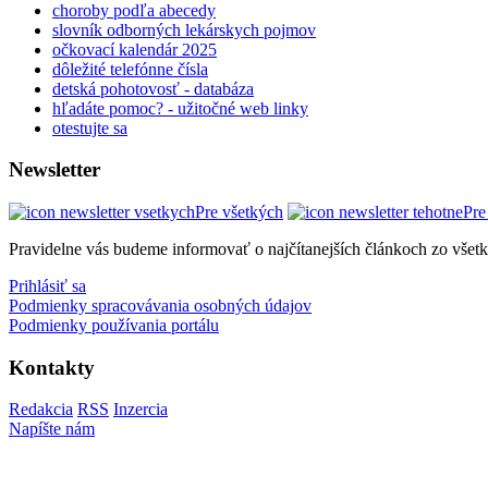
choroby podľa abecedy
slovník odborných lekárskych pojmov
očkovací kalendár 2025
dôležité telefónne čísla
detská pohotovosť - databáza
hľadáte pomoc? - užitočné web linky
otestujte sa
Newsletter
Pre všetkých
Pre
Pravidelne vás budeme informovať o najčítanejších článkoch zo všet
Prihlásiť sa
Podmienky spracovávania osobných údajov
Podmienky používania portálu
Kontakty
Redakcia
RSS
Inzercia
Napíšte nám