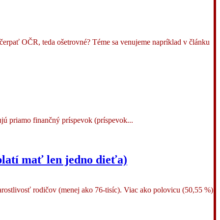
ť čerpať OČR, teda ošetrovné? Téme sa venujeme napríklad v článku
ujú priamo finančný príspevok (príspevok...
latí mať len jedno dieťa)
arostlivosť rodičov (menej ako 76-tisíc). Viac ako polovicu (50,55 %)