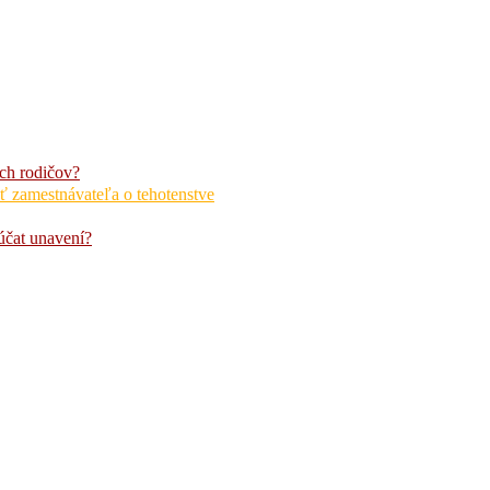
ch rodičov?
ť zamestnávateľa o tehotenstve
núčat unavení?