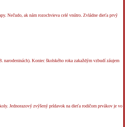
tapy. Nečudo, ak nám rozochvieva celé vnútro. Zvládne dieťa prvý
 18. narodeninách). Koniec školského roka zakaždým vzbudí záujem
školy. Jednorazový zvýšený prídavok na dieťa rodičom prvákov je vo