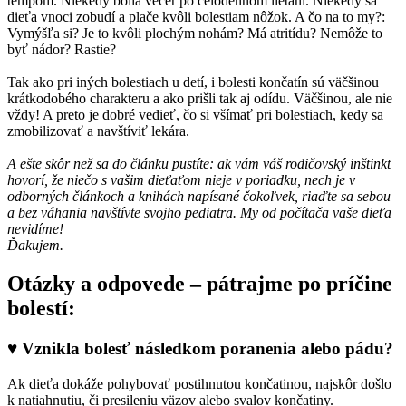
tempom. Niekedy bolia večer po celodennom lietaní. Niekedy sa
dieťa vnoci zobudí a plače kvôli bolestiam nôžok. A čo na to my?:
Vymýšľa si? Je to kvôli plochým nohám? Má atritídu? Nemôže to
byť nádor? Rastie?
Tak ako pri iných bolestiach u detí, i bolesti končatín sú väčšinou
krátkodobého charakteru a ako prišli tak aj odídu. Väčšinou, ale nie
vždy! A preto je dobré vedieť, čo si všímať pri bolestiach, kedy sa
zmobilizovať a navštíviť lekára.
A ešte skôr než sa do článku pustíte: ak vám váš rodičovský inštinkt
hovorí, že niečo s vašim dieťaťom nieje v poriadku, nech je v
odborných článkoch a knihách napísané čokoľvek, riaďte sa sebou
a bez váhania navštívte svojho pediatra. My od počítača vaše dieťa
nevidíme!
Ďakujem.
Otázky a odpovede – pátrajme po príčine
bolestí:
♥ Vznikla bolesť následkom poranenia alebo pádu?
Ak dieťa dokáže pohybovať postihnutou končatinou, najskôr došlo
k natiahnutiu, či presileniu väzov alebo svalov končatiny.