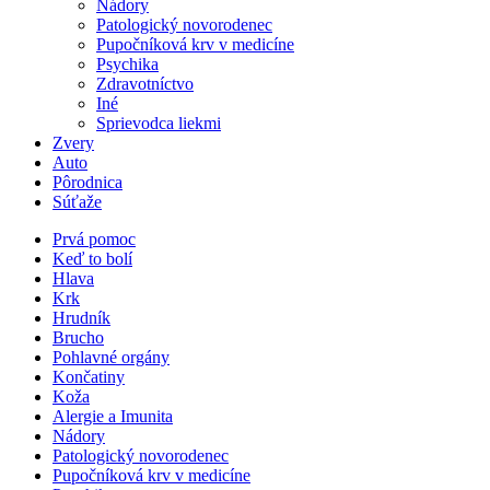
Nádory
Patologický novorodenec
Pupočníková krv v medicíne
Psychika
Zdravotníctvo
Iné
Sprievodca liekmi
Zvery
Auto
Pôrodnica
Súťaže
Prvá pomoc
Keď to bolí
Hlava
Krk
Hrudník
Brucho
Pohlavné orgány
Končatiny
Koža
Alergie a Imunita
Nádory
Patologický novorodenec
Pupočníková krv v medicíne