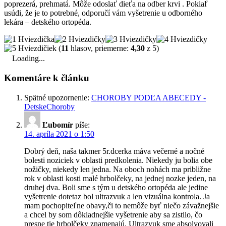
poprezerá, prehmatá. Môže odoslať dieťa na odber krvi . Pokiaľ
usúdi, že je to potrebné, odporučí vám vyšetrenie u odborného
lekára – detského ortopéda.
(
11
hlasov, priemerne:
4,30
z 5)
Loading...
Komentáre k článku
Spätné upozornenie:
CHOROBY PODĽA ABECEDY -
DetskeChoroby
Ľubomír
píše:
14. apríla 2021 o 1:50
Dobrý deň, naša takmer 5r.dcerka máva večerné a nočné
bolesti noziciek v oblasti predkolenia. Niekedy ju bolia obe
nožičky, niekedy len jedna. Na oboch nohách ma približne
rok v oblasti kosti malé hrbolčeky, na jednej nozke jeden, na
druhej dva. Boli sme s tým u detského ortopéda ale jedine
vyšetrenie dotetaz bol ultrazvuk a len vizuálna kontrola. Ja
mam pochopiteľne obavy,či to nemôže byť niečo závažnejšie
a chcel by som dôkladnejšie vyšetrenie aby sa zistilo, čo
presne tie hrbolčeky znamenajú. Ultrazvuk sme absolvovali