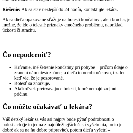
Riešenie:
Ak sa stav nezlepší do 24 hodín, kontaktujte lekára.
Ak sa dieťa opakovane sťažuje na bolesti končatiny , ale i brucha, je
možné, že ide o telesné príznaky emočného problému, napríklad
úzkosti či strachu.
Čo nepodceniť?
Krívanie, iné šetrenie končatiny pri pohybe – pričom údaje o
zranení nám niesú známe, a dieťa to nerobí účelovo, t.z. len
keď vie, že je pozorované.
Bolesť sa zhoršuje.
Akékoľvek pretrvávajúce bolesti, ktoré nemajú zrejmú
príčinu.
Čo môžte očakávať u lekára?
Váš detský lekár sa vás asi najprv bude pýtať podrobnosti o
bolestiach (je to jedna z najdôležitejších častí vyšetrenia, preto je
dobré ak sa na ňu dobre pripravíte), potom dieťa vyšetrí –