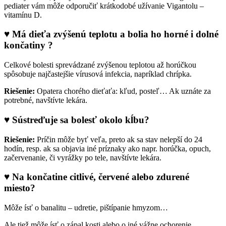
pediater vám môže odporučiť krátkodobé užívanie Vigantolu –
vitamínu D.
♥ Má dieťa zvýšenú teplotu a bolia ho horné i dolné
končatiny ?
Celkové bolesti sprevádzané zvýšenou teplotou až horúčkou
spôsobuje najčastejšie vírusová infekcia, napríklad chrípka.
Riešenie:
Opatera chorého dieťaťa: kľud, posteľ… Ak uznáte za
potrebné, navštívte lekára.
♥
Sústreďuje sa bolesť okolo kĺbu?
Riešenie:
Príčin môže byť veľa, preto ak sa stav nelepší do 24
hodín, resp. ak sa objavia iné príznaky ako napr. horúčka, opuch,
začervenanie, či vyrážky po tele, navštívte lekára.
♥ Na končatine citlivé, červené alebo zdurené
miesto?
Môže ísť o banalitu – udretie, pištípanie hmyzom…
Ale tiež môže ísť o zápal kosti alebo o iné vážne ochorenie.