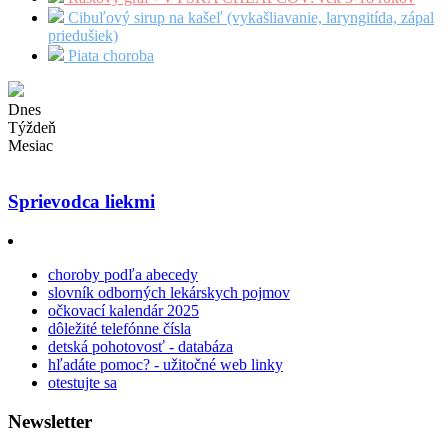
Cibuľový sirup na kašeľ (vykašliavanie, laryngitída, zápal
priedušiek)
Piata choroba
Dnes
Týždeň
Mesiac
Sprievodca liekmi
choroby podľa abecedy
slovník odborných lekárskych pojmov
očkovací kalendár 2025
dôležité telefónne čísla
detská pohotovosť - databáza
hľadáte pomoc? - užitočné web linky
otestujte sa
Newsletter