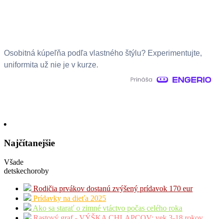
Osobitná kúpeľňa podľa vlastného štýlu? Experimentujte,
uniformita už nie je v kurze.
Najčítanejšie
Všade
detskechoroby
Rodičia prvákov dostanú zvýšený prídavok 170 eur
Prídavky na dieťa 2025
Ako sa starať o zimné vtáctvo počas celého roka
Rastový graf - VÝŠKA CHLAPCOV: vek 3-18 rokov