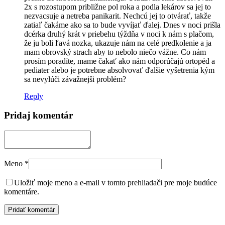
2x s rozostupom približne pol roka a podla lekárov sa jej to
nezvacsuje a netreba panikarit. Nechcú jej to otvárať, takže
zatiaľ čakáme ako sa to bude vyvíjať ďalej. Dnes v noci prišla
dcérka druhý krát v priebehu týždňa v noci k nám s plačom,
že ju boli ľavá nozka, ukazuje nám na celé predkolenie a ja
mam obrovský strach aby to nebolo niečo vážne. Co nám
prosím poradíte, mame čakať ako nám odporúčajú ortopéd a
pediater alebo je potrebne absolvovať ďalšie vyšetrenia kým
sa nevylúči závažnejši problém?
Reply
Pridaj komentár
Meno
*
Uložiť moje meno a e-mail v tomto prehliadači pre moje budúce
komentáre.