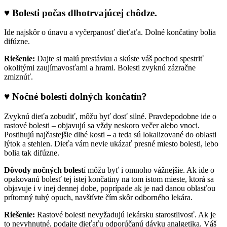
♥ Bolesti počas dlhotrvajúcej chôdze.
Ide najskôr o únavu a vyčerpanosť dieťaťa. Dolné končatiny bolia
difúzne.
Riešenie:
Dajte si malú prestávku a skúste váš pochod spestriť
okolitými zaujímavosťami a hrami. Bolesti zvyknú zázračne
zmiznúť.
♥ Nočné bolesti dolných končatín?
Zvyknú dieťa zobudiť, môžu byť dosť silné. Pravdepodobne ide o
rastové bolesti – objavujú sa vždy neskoro večer alebo vnoci.
Postihujú najčastejšie dlhé kosti – a teda sú lokalizované do oblasti
lýtok a stehien. Dieťa vám nevie ukázať presné miesto bolesti, lebo
bolia tak difúzne.
Dôvody nočných bolest
í môžu byť i omnoho vážnejšie. Ak ide o
opakovanú bolesť tej istej končatiny na tom istom mieste, ktorá sa
objavuje i v inej dennej dobe, poprípade ak je nad danou oblasťou
prítomný tuhý opuch, navštívte čím skôr odborného lekára.
Riešenie:
Rastové bolesti nevyžadujú lekársku starostlivosť. Ak je
to nevyhnutné, podajte dieťaťu odporúčanú dávku analgetika. Váš