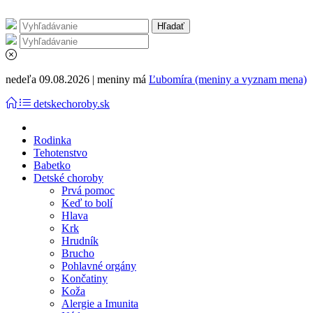
nedeľa 09.08.2026 | meniny má
Ľubomíra (meniny a vyznam mena)
detskechoroby.sk
Rodinka
Tehotenstvo
Babetko
Detské choroby
Prvá pomoc
Keď to bolí
Hlava
Krk
Hrudník
Brucho
Pohlavné orgány
Končatiny
Koža
Alergie a Imunita