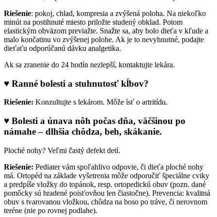
Riešenie
: pokoj, chlad, kompresia a zvýšená poloha. Na niekoľko
minút na postihnuté miesto priložte studený obklad. Potom
elastickým obväzom previažte. Snažte sa, aby bolo dieťa v kľude a
malo končatinu vo zvýšenej polohe. Ak je to nevyhnutné, podajte
dieťaťu odporúčanú dávku analgetika.
Ak sa zranenie do 24 hodín nezlepší, kontaktujte lekára.
♥ Ranné bolesti a stuhnutosť kĺbov?
Riešenie:
Konzultujte s lekárom. Môže ísť o artritídu.
♥ Bolesti a únava nôh počas dňa, väčšinou po
námahe – dlhšia chôdza, beh, skákanie.
Ploché nohy? Veľmi častý defekt detí.
Riešenie:
Pediater vám spoľahlivo odpovie, či dieťa ploché nohy
má. Ortopéd na základe vyšetrenia môže odporučiť špeciálne cviky
a predpíše vložky do topánok, resp. ortopedickú obuv (pozn. dané
pomôcky sú hradené poisťovňou len čiastočne). Prevencia: kvalitná
obuv s tvarovanou vložkou, chôdza na boso po tráve, či nerovnom
teréne (nie po rovnej podlahe).