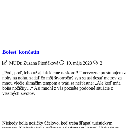
Bolesť končatín
MUDr. Zuzana Pitoňáková
10. mája 2023
2
„Poď, poď, lebo už aj tak ideme neskoro!!!“ nervózne prestupujem z
nohy na nohu, zatiaľ čo môj štvorročný syn sa asi desať metrov za
mnou vlečie slimačím tempom a tvári sa nešťastne: „Ale keď mňa
bolia nožičky…“ Asi mnohí z vás poznáte podobné situácie z
vlastných životov.
Niekedy bolia nožičky účelovo, keď treba šľapať turistickým